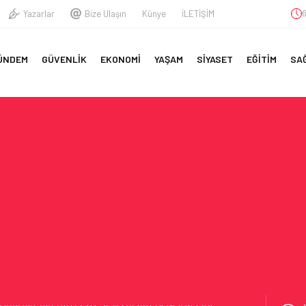
Yazarlar
Bize Ulaşın
Künye
İLETİŞİM
6
A
ÜNDEM
GÜVENLİK
EKONOMİ
YAŞAM
SİYASET
EĞİTİM
SA
YFA