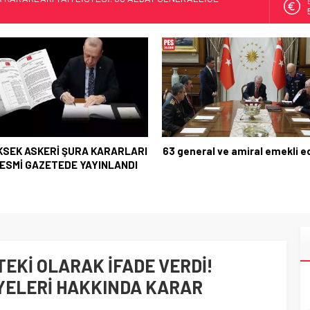
 KARARLARI RESMİ GAZETEDE YAYINLANDI
mekli edildi
ĞI 10 YIL SONRA KAPANIYOR!
 KARARLARI TAM LİSTESİ! 69 ALBAY GENERALLİĞE
general ve amiral emekli edildi
SIRADA ONLAR VAR!
EKİ OLARAK İFADE VERDİ!
ÜYELERİ HAKKINDA KARAR