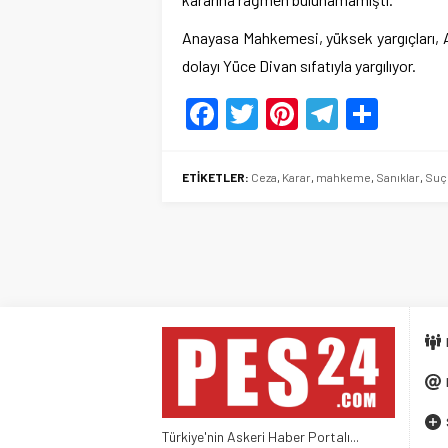
Anayasa Mahkemesi, yüksek yargıçları, An
dolayı Yüce Divan sıfatıyla yargılıyor.
Facebook
Twitter
Pinterest
Telegr
Shar
ETİKETLER:
Ceza
,
Karar
,
mahkeme
,
Sanıklar
,
Suç
Türkiye'nin Askeri Haber Portalı...