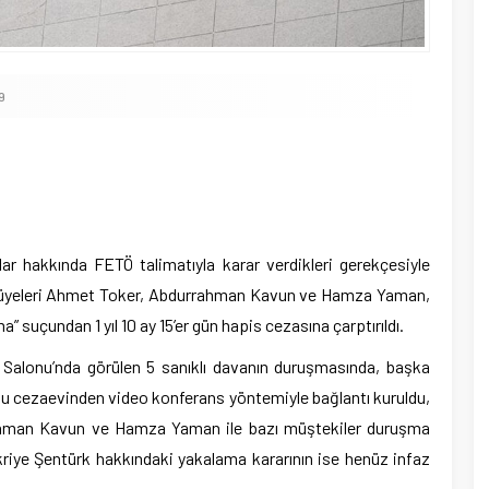
9
am
e
ar hakkında FETÖ talimatıyla karar verdikleri gerekçesiyle
si üyeleri Ahmet Toker, Abdurrahman Kavun ve Hamza Yaman,
” suçundan 1 yıl 10 ay 15’er gün hapis cezasına çarptırıldı.
alonu’nda görülen 5 sanıklı davanın duruşmasında, başka
u cezaevinden video konferans yöntemiyle bağlantı kuruldu,
rahman Kavun ve Hamza Yaman ile bazı müştekiler duruşma
ikriye Şentürk hakkındaki yakalama kararının ise henüz infaz