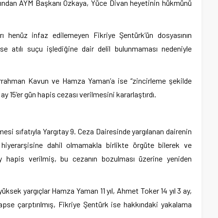
ardından AYM Başkanı Özkaya, Yüce Divan heyetinin hükmünü
ı henüz infaz edilemeyen Fikriye Şentürk’ün dosyasının
se atılı suçu işlediğine dair delil bulunmaması nedeniyle
rrahman Kavun ve Hamza Yaman’a ise “zincirleme şekilde
ay 15’er gün hapis cezası verilmesini kararlaştırdı.
esi sıfatıyla Yargıtay 9. Ceza Dairesinde yargılanan dairenin
hiyerarşisine dahil olmamakla birlikte örgüte bilerek ve
y hapis verilmiş, bu cezanın bozulması üzerine yeniden
yüksek yargıçlar Hamza Yaman 11 yıl, Ahmet Toker 14 yıl 3 ay,
pse çarptırılmış, Fikriye Şentürk ise hakkındaki yakalama