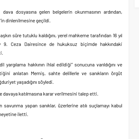
 dava dosyasına gelen belgelerin okunmasının ardından,
n dinlenilmesine geçildi.
şkın süre tutuklu kaldığını, yerel mahkeme tarafından 16 yıl
ıtay 9. Ceza Dairesince de hukuksuz biçimde hakkındaki
i.
il yargılama hakkının ihlal edildiği” sonucuna varıldığını ve
iğini anlatan Memiş, sahte delillerle ve sanıkların örgüt
duriyet yaşadığını söyledi.
 davaya katılmasına karar verilmesini talep etti.
n savunma yapan sanıklar, üzerlerine atılı suçlamayı kabul
yetine iletti.