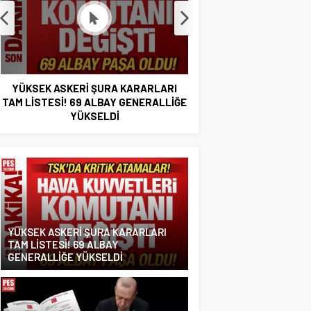
YÜKSEK ASKERİ ŞURA KARARLARI
63 general ve amiral
RESMİ GAZETEDE YAYINLANDI
YÜKSEK ASKERİ ŞURA KARARLARI
TAM LİSTESİ! 69 ALBAY
GENERALLİĞE YÜKSELDİ