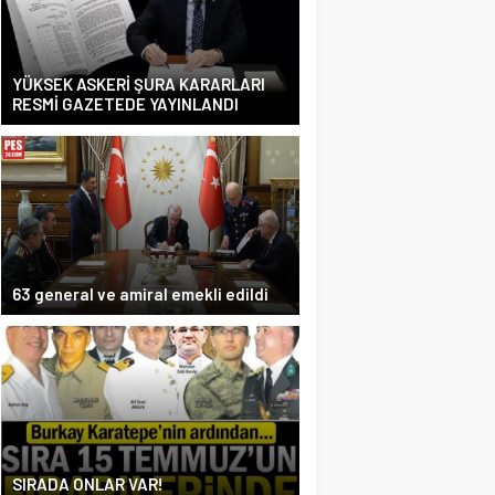
YÜKSEK ASKERİ ŞURA KARARLARI
RESMİ GAZETEDE YAYINLANDI
63 general ve amiral emekli edildi
SIRADA ONLAR VAR!