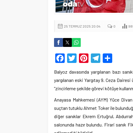
25 TEMMUZ 2025 20:04
0
98
Facebook
Twitter
Pinterest
Telegr
Shar
Balyoz davasında yargılanan bazı sanıkl
yargılanan eski Yargıtay 9. Ceza Daire
“zincirleme şekilde görevi kötüye kullanma
Anayasa Mahkemesi (AYM) Yüce Divan S
suçtan tutuklu Ahmet Toker ile bulunduğ
diğer sanıklar Ekrem Ertuğrul, Abdur
salonunda hazır bulundu. Firari sanık F
edilemediği bildirildi.