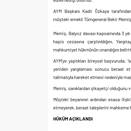
AYM Başkanı Kadir Özkaya tarafından
müşteki emekli Tümgeneral Bekir Memiş’i
Memiş, Balyoz davası kapsamında 3 yılı a
hapis cezasına çarptırıldığını, Yarg
mahkumiyet hükmünün onandığını belirtt
AYM’ye yaptıkları bireysel başvuruda, “ad
yeniden yargılaması sonucu beraat ett
talimatıyla hareket etmesi nedeniyle mağ
Memiş, sanıklardan şikayetçi olduğunu ve
Müşteki beyanının ardından esasa ilişki
etmeyerek, beraat taleplerini mahkeme he
HÜKÜM AÇIKLANDI