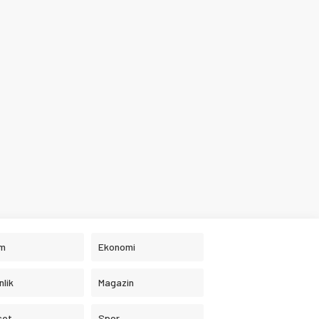
im
Ekonomi
nlik
Magazin
set
Spor