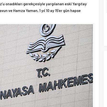
z’u onadıkları gerekçesiyle yargılanan eski Yargıtay
un ve Hamza Yaman, 1 yıl 10 ay 15’er gün hapse
YÜKSEK ASKERİ ŞURA KARARLARI
TAM LİSTESİ! 69 ALBAY GENERALLİĞE
YÜKSELDİ