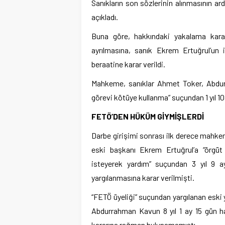
Sanıkların son sözlerinin alınmasının 
açıkladı.
Buna göre, hakkındaki yakalama karar
ayrılmasına, sanık Ekrem Ertuğrul’un i
beraatine karar verildi.
Mahkeme, sanıklar Ahmet Toker, Abdu
görevi kötüye kullanma” suçundan 1 yıl 10 
FETÖ’DEN HÜKÜM GİYMİŞLERDİ
Darbe girişimi sonrası ilk derece mahkem
eski başkanı Ekrem Ertuğrul’a “örgüt 
isteyerek yardım” suçundan 3 yıl 9 a
yargılanmasına karar verilmişti.
“FETÖ üyeliği” suçundan yargılanan eski 
Abdurrahman Kavun 8 yıl 1 ay 15 gün ha
kararına rağmen bulunamamıştı.