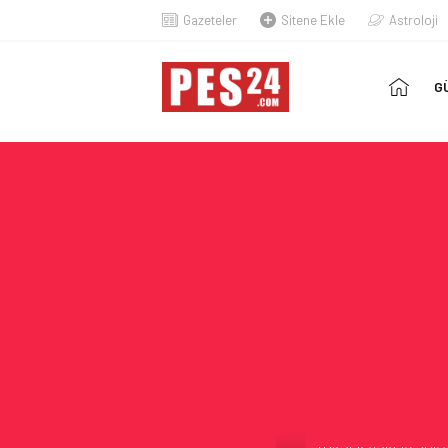
Gazeteler
Sitene Ekle
Astroloji
AN
G
SA