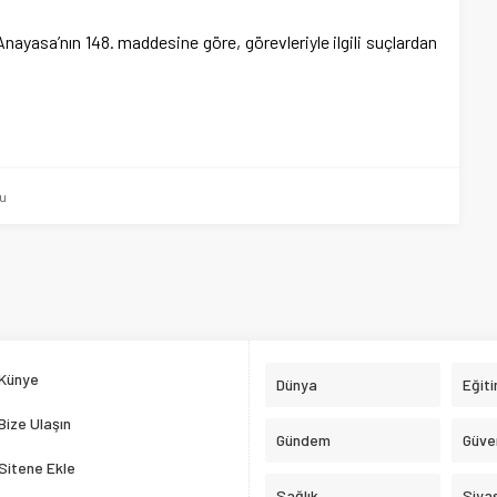
ayasa’nın 148. maddesine göre, görevleriyle ilgili suçlardan
am
e
u
Künye
Dünya
Eğit
Bize Ulaşın
Gündem
Güve
Sitene Ekle
Sağlık
Siya