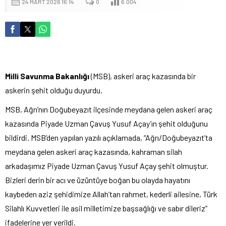
24 MART 2026 16:14
0
6.004
Milli Savunma Bakanlığı
(MSB), askeri araç kazasında bir
askerin şehit olduğu duyurdu.
MSB, Ağrı’nın Doğubeyazıt ilçesinde meydana gelen askeri araç
kazasında Piyade Uzman Çavuş Yusuf Açay’ın şehit olduğunu
bildirdi. MSB’den yapılan yazılı açıklamada, “Ağrı/Doğubeyazıt’ta
meydana gelen askeri araç kazasında, kahraman silah
arkadaşımız Piyade Uzman Çavuş Yusuf Açay şehit olmuştur.
Bizleri derin bir acı ve üzüntüye boğan bu olayda hayatını
kaybeden aziz şehidimize Allah’tan rahmet, kederli ailesine, Türk
Silahlı Kuvvetleri ile asil milletimize başsağlığı ve sabır dileriz”
ifadelerine yer verildi.