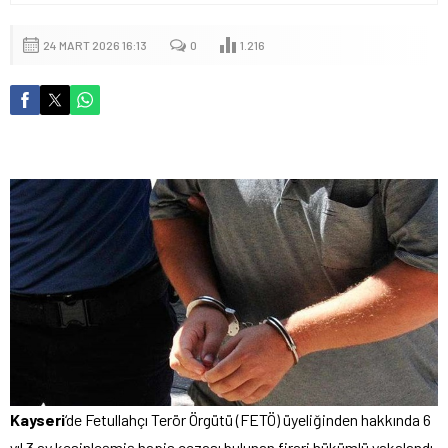
24 MART 2026 16:13
0
1.216
Kayseri
‘de Fetullahçı Terör Örgütü (FETÖ) üyeliğinden hakkında 6
yıl 3 ay kesinleşmiş hapis cezası bulunan firari hükümlü yakalandı.