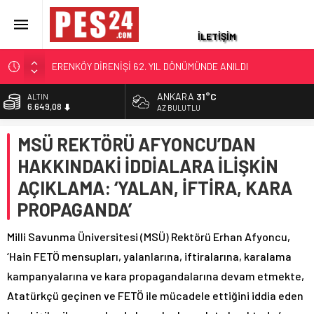
İLETİŞİM
ERENKÖY DİRENİŞİ 62. YIL DÖNÜMÜNDE ANILDI
EMEKLİ PROMOSYONUNDA RAKAMLAR DEĞİŞTİ: EN
ANKARA
31°C
ALTIN
YÜKSEK EMEKLİ PROMOSYONU HANGİ BANKADA?
6.649,08
AZ BULUTLU
AĞUSTOS 2026 GÜNCEL LİSTE
BİST
EMEKLİ ASTSUBAY 140 BİN LİRASINI KAYBETTİ
MSÜ REKTÖRÜ AFYONCU’DAN
13.879,11
VALİ İLE O YILLARDA JANDARMA KARAKOLUNDA GÖREVLİ
HAKKINDAKİ İDDİALARA İLİŞKİN
DOLAR
ASKERİN 9 YILLIK DUA BULUŞMASI
47,7124
AÇIKLAMA: ‘YALAN, İFTİRA, KARA
DR. ASTSUBAY OLCAY KAAN ÇAKIR’DAN KANSER
EURO
PROPAGANDA’
HÜCRESİNE MANYETİK DARBE
55,1592
Milli Savunma Üniversitesi (MSÜ) Rektörü Erhan Afyoncu,
‘Hain FETÖ mensupları, yalanlarına, iftiralarına, karalama
kampanyalarına ve kara propagandalarına devam etmekte,
Atatürkçü geçinen ve FETÖ ile mücadele ettiğini iddia eden