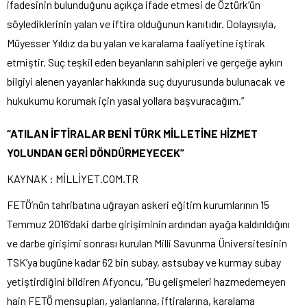
ifadesinin bulunduğunu açıkça ifade etmesi de Öztürk’ün
söylediklerinin yalan ve iftira olduğunun kanıtıdır. Dolayısıyla,
Müyesser Yıldız da bu yalan ve karalama faaliyetine iştirak
etmiştir. Suç teşkil eden beyanların sahipleri ve gerçeğe aykırı
bilgiyi alenen yayanlar hakkında suç duyurusunda bulunacak ve
hukukumu korumak için yasal yollara başvuracağım.”
“ATILAN İFTİRALAR BENİ TÜRK MİLLETİNE HİZMET
YOLUNDAN GERİ DÖNDÜRMEYECEK”
KAYNAK : MİLLİYET.COM.TR
FETÖ’nün tahribatına uğrayan askeri eğitim kurumlarının 15
Temmuz 2016’daki darbe girişiminin ardından ayağa kaldırıldığını
ve darbe girişimi sonrası kurulan Milli Savunma Üniversitesinin
TSK’ya bugüne kadar 62 bin subay, astsubay ve kurmay subay
yetiştirdiğini bildiren Afyoncu, “Bu gelişmeleri hazmedemeyen
hain FETÖ mensupları, yalanlarına, iftiralarına, karalama