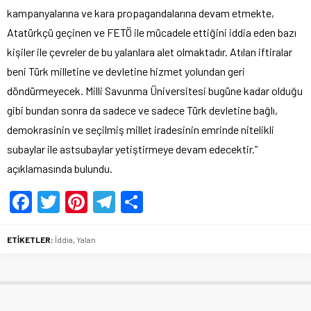
kampanyalarına ve kara propagandalarına devam etmekte,
Atatürkçü geçinen ve FETÖ ile mücadele ettiğini iddia eden bazı
kişiler ile çevreler de bu yalanlara alet olmaktadır. Atılan iftiralar
beni Türk milletine ve devletine hizmet yolundan geri
döndürmeyecek. Milli Savunma Üniversitesi bugüne kadar olduğu
gibi bundan sonra da sadece ve sadece Türk devletine bağlı,
demokrasinin ve seçilmiş millet iradesinin emrinde nitelikli
subaylar ile astsubaylar yetiştirmeye devam edecektir.”
açıklamasında bulundu.
Facebook
Twitter
Pinterest
Telegram
Share
ETİKETLER:
İddia
,
Yalan