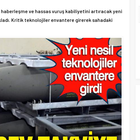
, haberleşme ve hassas vuruş kabiliyetini artıracak yeni
kladı. Kritik teknolojiler envantere girerek sahadaki
ASKERİ LOJMANDA CİNAYET: ÜST KAT
KOMŞUSU ASTSUBAYIN EŞİNİ
ÖLDÜREN UZMAN ÇAVUŞA
AĞIRLAŞTIRIMIŞ MÜEBBET VE 11 YIL
HAPİS CEZASI