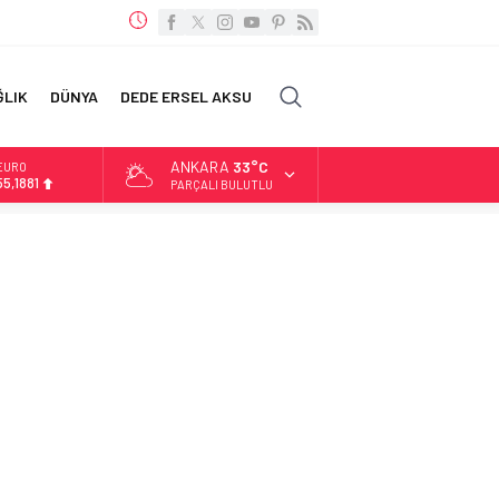
ĞLIK
DÜNYA
DEDE ERSEL AKSU
ANKARA
33°C
ALTIN
6.660,55
PARÇALI BULUTLU
BİST
13.779,39
DOLAR
47,7111
EURO
55,1881