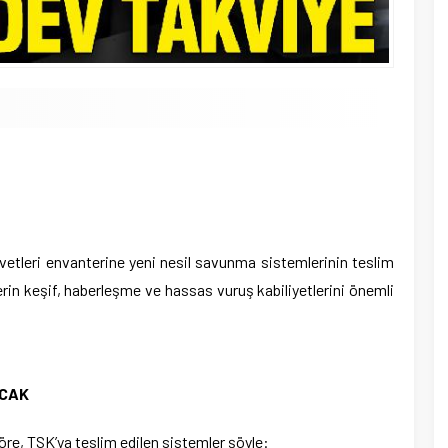
am
e
vvetleri envanterine yeni nesil savunma sistemlerinin teslim
lerin keşif, haberleşme ve hassas vuruş kabiliyetlerini önemli
ACAK
öre, TSK’ya teslim edilen sistemler şöyle: