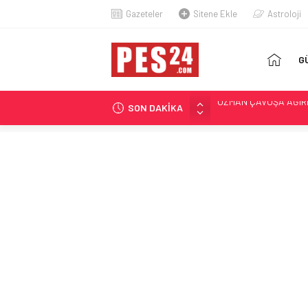
Gazeteler
Sitene Ekle
Astroloji
AN
G
SA
SON DAKİKA
JANDARMA ASTSUBAYIN
87 YAŞINDAKİ EMEKLİ
YAKALANAN FİRARİ ES
TSK’DEN İHRAÇ EDİL
GAZİLERE DESTEK: ‘Ş
ASKERİ LOJMANDA C
UZMAN ÇAVUŞA AĞIRL