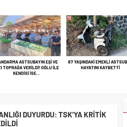
 YAŞINDAKİ EMEKLİ ASTSUBAY
YAKALANAN FİRARİ ESKİ
HAYATINI KAYBETTİ
YÜZBAŞININ İFADESİ ORTAY
ÇIKTI
NLIĞI DUYURDU: TSK’YA KRİTİK
DİLDİ