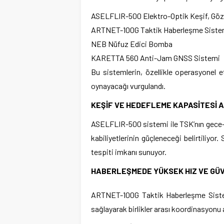
ASELFLIR-500 Elektro-Optik Keşif, Gö
ARTNET-100G Taktik Haberleşme Siste
NEB Nüfuz Edici Bomba
KARETTA 560 Anti-Jam GNSS Sistemi
Bu sistemlerin, özellikle operasyonel e
oynayacağı vurgulandı.
KEŞİF VE HEDEFLEME KAPASİTESİ 
ASELFLIR-500 sistemi ile TSK’nın gece
kabiliyetlerinin güçleneceği belirtiliy
tespiti imkanı sunuyor.
HABERLEŞMEDE YÜKSEK HIZ VE GÜ
ARTNET-100G Taktik Haberleşme Sistemi’
sağlayarak birlikler arası koordinasyonu a