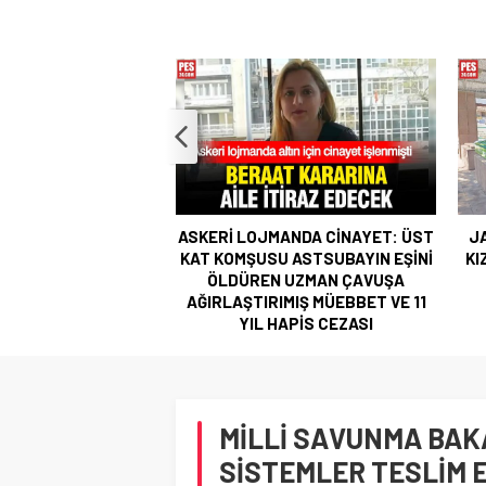
ANDA CİNAYET: ÜST
JANDARMA ASTSUBAYIN EŞİ VE
87
 ASTSUBAYIN EŞİNİ
KIZI TOPRAĞA VERİLDİ! OĞLU İLE
 UZMAN ÇAVUŞA
KENDİSİ İSE…
MIŞ MÜEBBET VE 11
APİS CEZASI
MİLLİ SAVUNMA BAKA
SİSTEMLER TESLİM E