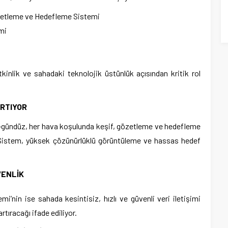
zetleme ve Hedefleme Sistemi
mi
tkinlik ve sahadaki teknolojik üstünlük açısından kritik rol
ARTIYOR
-gündüz, her hava koşulunda keşif, gözetleme ve hedefleme
or. Sistem, yüksek çözünürlüklü görüntüleme ve hassas hedef
VENLİK
nin ise sahada kesintisiz, hızlı ve güvenli veri iletişimi
rtıracağı ifade ediliyor.