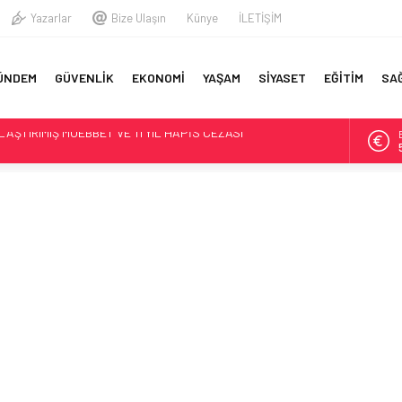
Yazarlar
Bize Ulaşın
Künye
İLETİŞİM
A
ÜNDEM
GÜVENLİK
EKONOMİ
YAŞAM
SİYASET
EĞİTİM
SA
YFA
 EŞİ VE KIZI TOPRAĞA VERİLDİ! OĞLU İLE KENDİSİ İSE…
 ASTSUBAY HAYATINI KAYBETTİ
Kİ YÜZBAŞININ İFADESİ ORTAYA ÇIKTI
EN TEĞMEN İZZET TALİP AKARSU’DAN AÇLIK GREVİNDEKİ
EHİT VE GAZİNİN RÜTBESİ OLMAZ!’
İNAYET: ÜST KAT KOMŞUSU ASTSUBAYIN EŞİNİ ÖLDÜREN
AŞTIRIMIŞ MÜEBBET VE 11 YIL HAPİS CEZASI