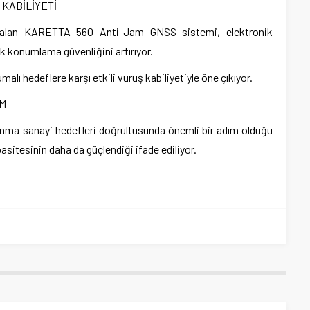
KABİLİYETİ
r alan KARETTA 560 Anti-Jam GNSS sistemi, elektronik
ak konumlama güvenliğini artırıyor.
ı hedeflere karşı etkili vuruş kabiliyetiyle öne çıkıyor.
IM
avunma sanayi hedefleri doğrultusunda önemli bir adım olduğu
asitesinin daha da güçlendiği ifade ediliyor.
am
e