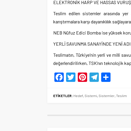
ELEKTRONİK HARP VE HASSAS VURUŞ 
Teslim edilen sistemler arasında ye
karıştırmalara karşı dayanıklılık sağlayar
NEB Nüfuz Edici Bomba ise yüksek korumal
YERLİ SAVUNMA SANAYİNDE YENİ AD
Teslimatın, Türkiye’nin yerli ve milli s
değerlendirilirken, TSK’nın teknolojik kap
Facebook
Twitter
Pinterest
Telegr
Shar
ETİKETLER:
Hedef
,
Sistemi
,
Sistemler
,
Teslim