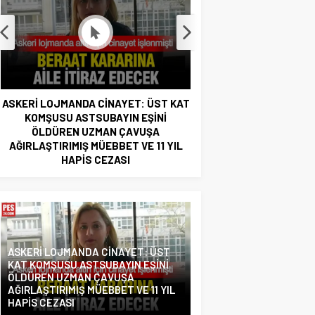
JANDARMA ASTSUBAYIN EŞİ VE KIZI
87 YAŞINDAKİ EME
TOPRAĞA VERİLDİ! OĞLU İLE KENDİSİ
HAYATINI KA
İSE…
ASKERİ LOJMANDA CİNAYET: ÜST
KAT KOMŞUSU ASTSUBAYIN EŞİNİ
ÖLDÜREN UZMAN ÇAVUŞA
AĞIRLAŞTIRIMIŞ MÜEBBET VE 11 YIL
HAPİS CEZASI