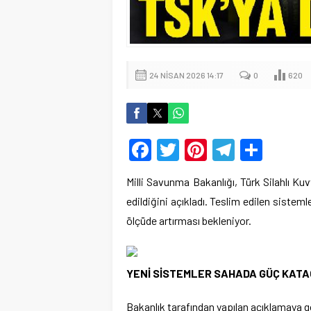
24 NISAN 2026 14:17
0
620
Facebook
Twitter
Pinterest
Telegr
Shar
Milli Savunma Bakanlığı, Türk Silahlı Ku
edildiğini açıkladı. Teslim edilen sistem
ölçüde artırması bekleniyor.
YENİ SİSTEMLER SAHADA GÜÇ KAT
Bakanlık tarafından yapılan açıklamaya g