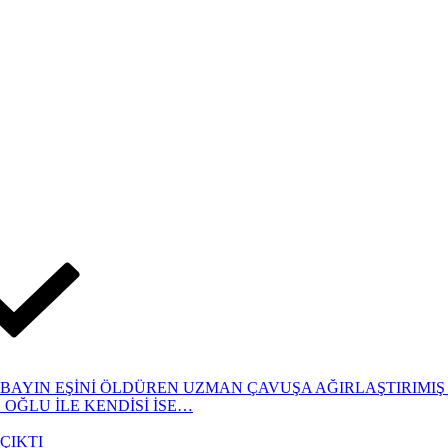
AYIN EŞİNİ ÖLDÜREN UZMAN ÇAVUŞA AĞIRLAŞTIRIMIŞ M
 OĞLU İLE KENDİSİ İSE…
ÇIKTI