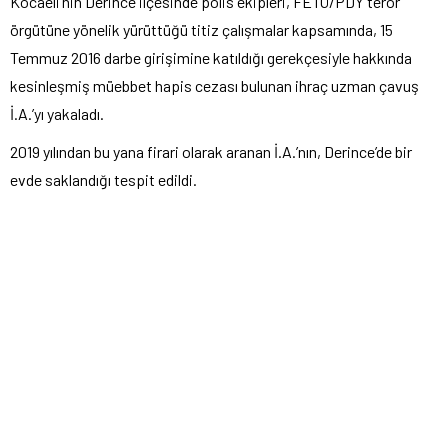
Kocaeli’nin Derince ilçesinde polis ekipleri, FETÖ/PDY terör
örgütüne yönelik yürüttüğü titiz çalışmalar kapsamında, 15
Temmuz 2016 darbe girişimine katıldığı gerekçesiyle hakkında
kesinleşmiş müebbet hapis cezası bulunan ihraç uzman çavuş
İ.A.’yı yakaladı.
2019 yılından bu yana firari olarak aranan İ.A.’nın, Derince’de bir
evde saklandığı tespit edildi.