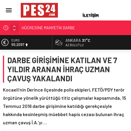
İLETİŞİM
ERENKÖY DİRENİŞİ 62. YIL DÖNÜMÜNDE ANILDI
EMEKLİ PROMOSYONUNDA RAKAMLAR DEĞİŞTİ: EN
ANKARA
31°C
EURO
YÜKSEK EMEKLİ PROMOSYONU HANGİ BANKADA?
55,2097
AZ BULUTLU
AĞUSTOS 2026 GÜNCEL LİSTE
ALTIN
EMEKLİ ASTSUBAY 140 BİN LİRASINI KAYBETTİ
DARBE GİRİŞİMİNE KATILAN VE 7
6.680,93
VALİ İLE O YILLARDA JANDARMA KARAKOLUNDA GÖREVLİ
YILDIR ARANAN İHRAÇ UZMAN
BİST
ASKERİN 9 YILLIK DUA BULUŞMASI
13.795,57
ÇAVUŞ YAKALANDI
DR. ASTSUBAY OLCAY KAAN ÇAKIR’DAN KANSER
DOLAR
HÜCRESİNE MANYETİK DARBE
47,7189
Kocaeli’nin Derince ilçesinde polis ekipleri, FETÖ/PDY terör
örgütüne yönelik yürüttüğü titiz çalışmalar kapsamında, 15
Temmuz 2016 darbe girişimine katıldığı gerekçesiyle
hakkında kesinleşmiş müebbet hapis cezası bulunan ihraç
uzman çavuş İ.A.’yı …