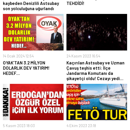
kaybeden Denizlili Astsubay
TEHDİDİ!
son yolculuğuna uğurlandı
14 Ocak 2024 12:54
24 Kasım 2023 16:54
OYAK’TAN 3.2 MİLYON
Kaçırılan Astsubay ve Uzman
DOLARLIK DEV YATIRIM!
Çavuş teşhis etti: İlçe
HEDEF…
Jandarma Komutanı da
şikayetçi oldu! Cezayı yedi…
5 Kasım 2023 18:03
4 Ekim 2023 23:18