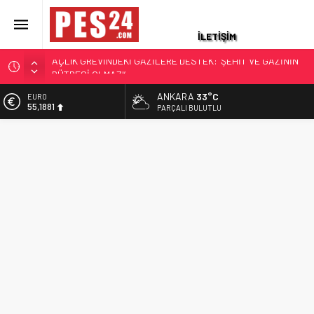
İLETİŞİM
OYAK ÇİMENTO İLK 6 AYDA MİLYARLARCA LİRA KAR ELDE
ETT
ANKARA
33°C
ALTIN
TARİHTE BİR İLK, UZAYDAN PAŞALIĞA: ALPER GEZERAVCI
6.660,55
PARÇALI BULUTLU
TUĞGENERALLİĞE TERFİ ETTİ
BİST
DENİZ KUVVETLERİ KOMUTANI ERCÜMENT TATLIOĞLU
13.779,39
KİMDİR, KAÇ YAŞINDA, NERELİ?
DOLAR
MSB: TERÖRSÜZ TÜRKİYE BÖLGESEL İSTİKRARA KATKI
47,7111
SAĞLAYACAK
EURO
TSK’DEN İHRAÇ EDİLEN TEĞMEN İZZET TALİP AKARSU’DAN
55,1881
AÇLIK GREVİNDEKİ GAZİLERE DESTEK: ‘ŞEHİT VE GAZİNİN
RÜTBESİ OLMAZ!’