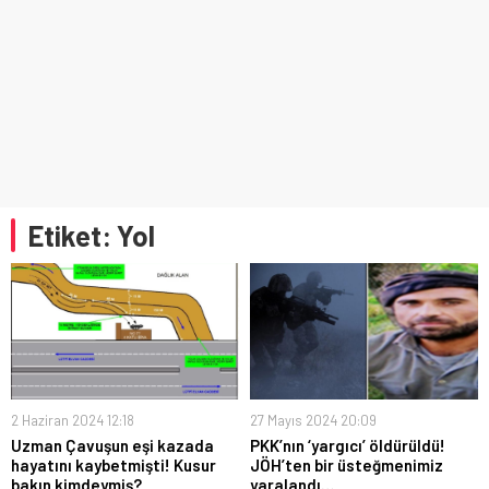
Etiket:
Yol
2 Haziran 2024 12:18
27 Mayıs 2024 20:09
Uzman Çavuşun eşi kazada
PKK’nın ‘yargıcı’ öldürüldü!
hayatını kaybetmişti! Kusur
JÖH’ten bir üsteğmenimiz
bakın kimdeymiş?
yaralandı…