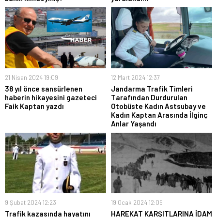
21 Nisan 2024 19:09
12 Mart 2024 12:37
38 yıl önce sansürlenen
Jandarma Trafik Timleri
haberin hikayesini gazeteci
Tarafından Durdurulan
Faik Kaptan yazdı
Otobüste Kadın Astsubay ve
Kadın Kaptan Arasında İlginç
Anlar Yaşandı
9 Şubat 2024 12:23
19 Ocak 2024 12:05
Trafik kazasında hayatını
HAREKAT KARŞITLARINA İDAM