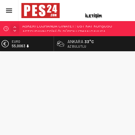
İLETİŞİM
ASKERİ LOJMANDA CİNAYET: ÜST KAT KOMŞUSU
ASTSUBAYIN EŞİNİ ÖLDÜREN UZMAN ÇAVUŞA
AĞIRLAŞTIRIMIŞ MÜEBBET VE 11 YIL HAPİS CEZASI
JANDARMA ASTSUBAYIN EŞİ VE KIZI TOPRAĞA VERİLDİ!
ANKARA
33°C
EURO
55,0063
AZ BULUTLU
OĞLU İLE KENDİSİ İSE…
87 YAŞINDAKİ EMEKLİ ASTSUBAY HAYATINI KAYBETTİ
ALTIN
6.543,59
YAKALANAN FİRARİ ESKİ YÜZBAŞININ İFADESİ ORTAYA
ÇIKTI
BİST
13.798,82
HAYAT HİKAYELERİ YAŞ KARARLARIYLA GÜNDEME GELDİ.
TÜRKİYE ÜÇ KOMUTANI KONUŞUYOR
DOLAR
47,7010