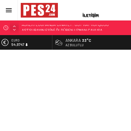
İLETİŞİM
ASKERİ LOJMANDA CİNAYET: ÜST KAT KOMŞUSU
ASTSUBAYIN EŞİNİ ÖLDÜREN UZMAN ÇAVUŞA
AĞIRLAŞTIRIMIŞ MÜEBBET VE 11 YIL HAPİS CEZASI
JANDARMA ASTSUBAYIN EŞİ VE KIZI TOPRAĞA VERİLDİ!
ANKARA
33°C
EURO
54,9747
AZ BULUTLU
OĞLU İLE KENDİSİ İSE…
87 YAŞINDAKİ EMEKLİ ASTSUBAY HAYATINI KAYBETTİ
ALTIN
6.499,25
YAKALANAN FİRARİ ESKİ YÜZBAŞININ İFADESİ ORTAYA
ÇIKTI
BİST
13.798,82
HAYAT HİKAYELERİ YAŞ KARARLARIYLA GÜNDEME GELDİ.
TÜRKİYE ÜÇ KOMUTANI KONUŞUYOR
DOLAR
47,5921