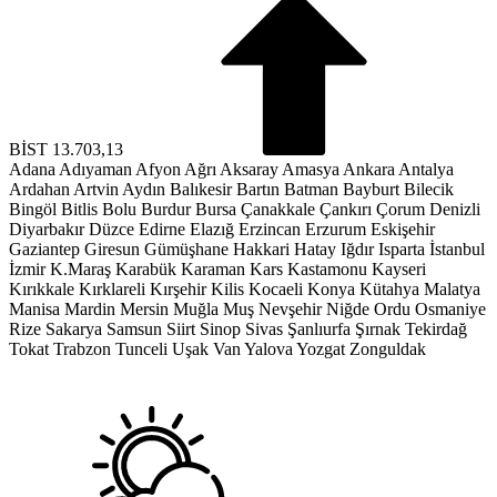
BİST
13.703,13
Adana
Adıyaman
Afyon
Ağrı
Aksaray
Amasya
Ankara
Antalya
Ardahan
Artvin
Aydın
Balıkesir
Bartın
Batman
Bayburt
Bilecik
Bingöl
Bitlis
Bolu
Burdur
Bursa
Çanakkale
Çankırı
Çorum
Denizli
Diyarbakır
Düzce
Edirne
Elazığ
Erzincan
Erzurum
Eskişehir
Gaziantep
Giresun
Gümüşhane
Hakkari
Hatay
Iğdır
Isparta
İstanbul
İzmir
K.Maraş
Karabük
Karaman
Kars
Kastamonu
Kayseri
Kırıkkale
Kırklareli
Kırşehir
Kilis
Kocaeli
Konya
Kütahya
Malatya
Manisa
Mardin
Mersin
Muğla
Muş
Nevşehir
Niğde
Ordu
Osmaniye
Rize
Sakarya
Samsun
Siirt
Sinop
Sivas
Şanlıurfa
Şırnak
Tekirdağ
Tokat
Trabzon
Tunceli
Uşak
Van
Yalova
Yozgat
Zonguldak