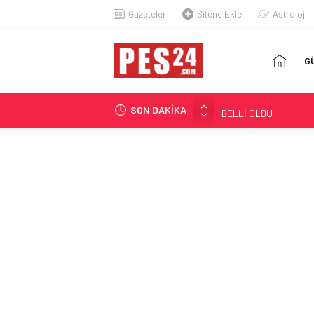
Gazeteler
Sitene Ekle
Astroloji
AN
G
SA
SON DAKİKA
KUMPASTAN BERAAT 
GÖKLERİN İLK KADIN 
KARAPINAR’IN AİLE H
FETÖ HÜKÜMLÜSÜ İH
ÖZGÜR ÖZEL’DEN AÇL
‘HAKKINIZ VERİLENE 
TORBA YASA TEKLİFİ
BELLİ OLDU