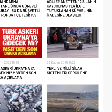
 JANDARMA
ADLİ EMANETTEN 12 SİLAHIN
TANLIĞINDA GÖREVLİ
KAYBOLMASIYLA İLGİLİ
UBAY ! BU DA RÜŞVETLİ
TUTUKLANAN ŞÜPHELİNİN
 RUHSAT ÇETESİ! 159
İFADESİNE ULAŞILDI
ım 2025 19:38
23 Kasım 2025 17:25
 ASKERİ UKRAYNA’YA
YERLİ VE MİLLİ SİLAH
CEK Mİ? MSB’DEN SON
SİSTEMLERİ SERGİLENDİ
KA AÇIKLAMA