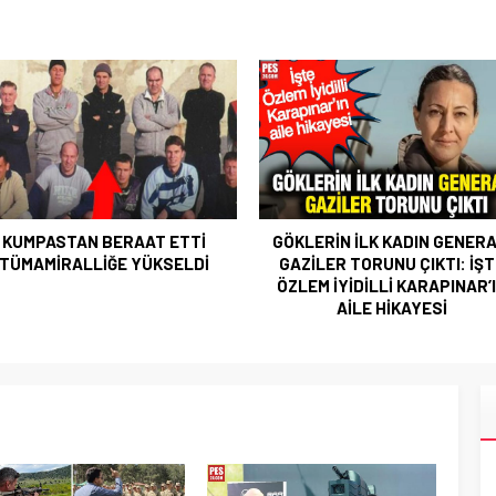
ÖKLERİN İLK KADIN GENERALİ
FETÖ HÜKÜMLÜSÜ İHRAÇ KIDE
AZİLER TORUNU ÇIKTI: İŞTE
ALBAY YAKALANDI
ZLEM İYİDİLLİ KARAPINAR’IN
AİLE HİKAYESİ