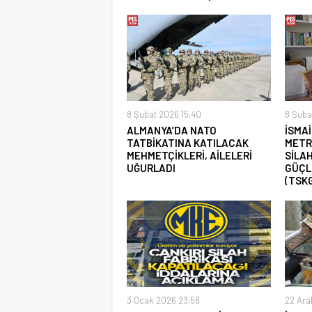
8 Şubat 2026 15:40
8 Şuba
ALMANYA’DA NATO
İSMAİ
TATBİKATINA KATILACAK
METR
MEHMETÇİKLERİ, AİLELERİ
SİLAH
UĞURLADI
GÜÇL
(TSKG
3 Ocak 2026 23:58
22 Ara