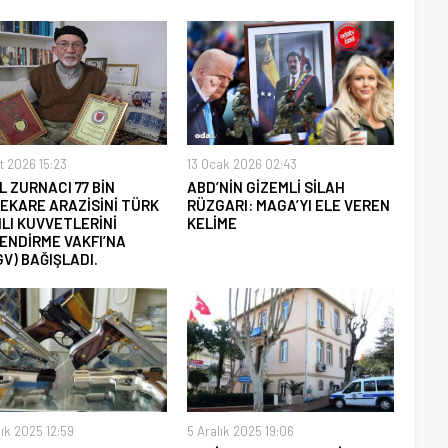
t 2026 15:23
13 Ocak 2026 02:43
L ZURNACI 77 BİN
ABD’NİN GİZEMLİ SİLAH
EKARE ARAZİSİNİ TÜRK
RÜZGARI: MAGA’YI ELE VEREN
LI KUVVETLERİNİ
KELİME
ENDİRME VAKFI’NA
V) BAĞIŞLADI.
lık 2025 12:59
5 Aralık 2025 19:06