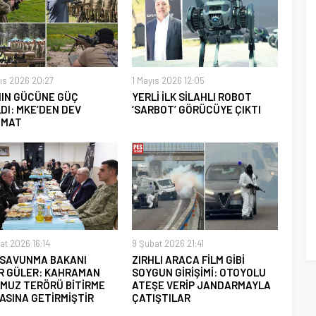
ıs 2026 20:27
1 Mayıs 2026 12:05
NIN GÜCÜNE GÜÇ
YERLİ İLK SİLAHLI ROBOT
DI: MKE’DEN DEV
‘SARBOT’ GÖRÜCÜYE ÇIKTI
İMAT
at 2026 16:14
9 Şubat 2026 21:41
İ SAVUNMA BAKANI
ZIRHLI ARACA FİLM GİBİ
R GÜLER: KAHRAMAN
SOYGUN GİRİŞİMİ: OTOYOLU
MUZ TERÖRÜ BİTİRME
ATEŞE VERİP JANDARMAYLA
ASINA GETİRMİŞTİR
ÇATIŞTILAR