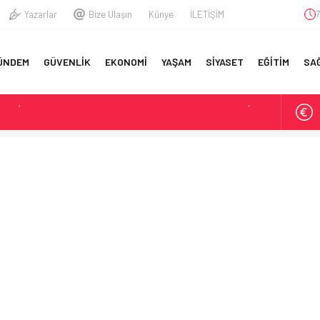
Yazarlar
Bize Ulaşın
Künye
İLETİŞİM
7
A
ÜNDEM
GÜVENLİK
EKONOMİ
YAŞAM
SİYASET
EĞİTİM
SA
YFA
ETTİ TÜMAMİRALLİĞE YÜKSELDİ
GENERALİ GAZİLER TORUNU ÇIKTI: İŞTE ÖZLEM İYİDİLLİ
İKAYESİ
RAÇ KIDEMLİ ALBAY YAKALANDI
IK GREVİNDEKİ ŞEHİT AİLELERİ VE GAZİLERE DESTEK:
KADAR YANINIZDAYIZ’
NDE ŞEHİT YAKINLARI VE GAZİLERE VERİLECEK YENİ MAAŞLAR