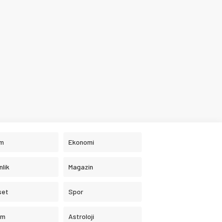
im
Ekonomi
nlik
Magazin
set
Spor
am
Astroloji