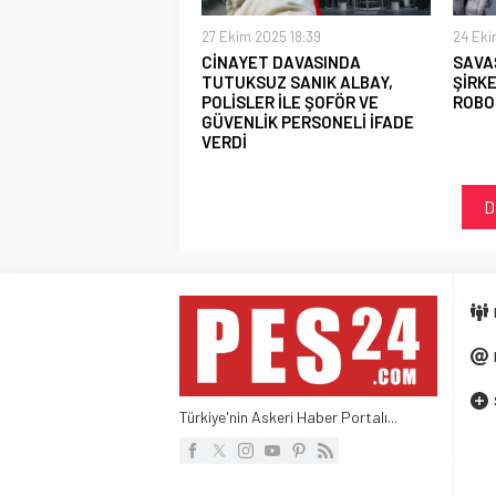
27 Ekim 2025 18:39
24 Eki
CİNAYET DAVASINDA
SAVAŞ
TUTUKSUZ SANIK ALBAY,
ŞİRKE
POLİSLER İLE ŞOFÖR VE
ROBOT
GÜVENLİK PERSONELİ İFADE
VERDİ
D
Türkiye'nin Askeri Haber Portalı...