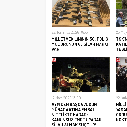
22 Temmuz 2026 18:33
23 May
MİLLETVEKİLİNİNİN 30, POLİS
TSK’
MÜDÜRÜNÜN 60 SİLAH HAKKI
KATIL
VAR
TESL
17 Mart 2026 13:00
22 Şub
AYM’DEN BAŞÇAVUŞUN
MİLL
MÜRACAATINA EMSAL
YAŞA
NİTELİKTE KARAR:
ORDU
KANUNSUZ EMRE UYARAK
NOKT
SİLAH ALMAK SUÇTUR!