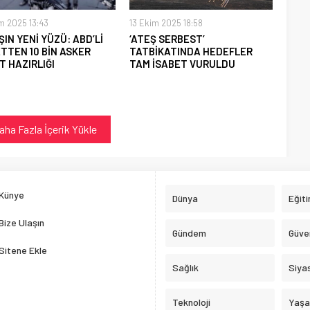
m 2025 13:43
13 Ekim 2025 18:58
IN YENİ YÜZÜ: ABD’Lİ
‘ATEŞ SERBEST’
TTEN 10 BİN ASKER
TATBİKATINDA HEDEFLER
 HAZIRLIĞI
TAM İSABET VURULDU
aha Fazla İçerik Yükle
Künye
Dünya
Eğit
Bize Ulaşın
Gündem
Güve
Sitene Ekle
Sağlık
Siya
Teknoloji
Yaş