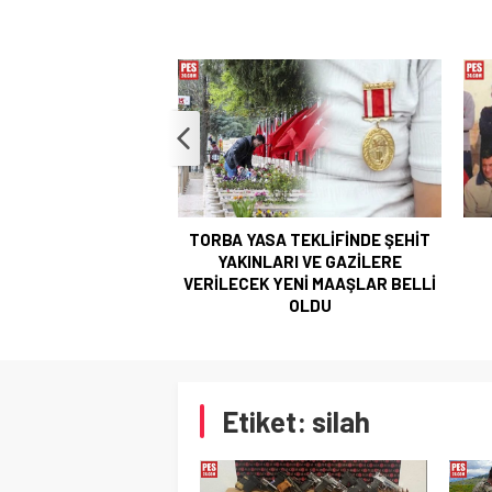
 TEKLİFİNDE ŞEHİT
KUMPASTAN BERAAT ETTİ
G
RI VE GAZİLERE
TÜMAMİRALLİĞE YÜKSELDİ
G
ENİ MAAŞLAR BELLİ
Ö
OLDU
Etiket:
silah