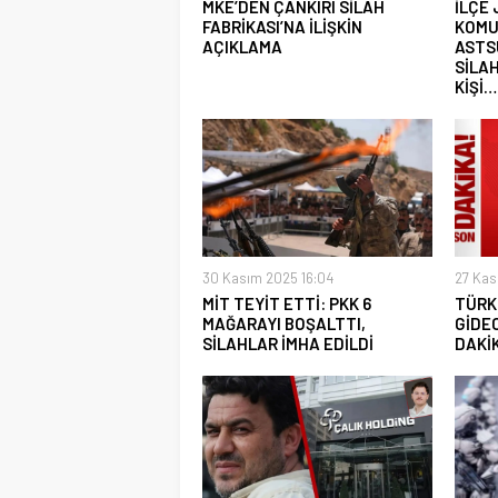
MKE’DEN ÇANKIRI SİLAH
İLÇE
FABRİKASI’NA İLİŞKİN
KOMU
AÇIKLAMA
ASTS
SİLAH
KİŞİ…
30 Kasım 2025 16:04
27 Kas
MİT TEYİT ETTİ: PKK 6
TÜRK
MAĞARAYI BOŞALTTI,
GİDE
SİLAHLAR İMHA EDİLDİ
DAKİ