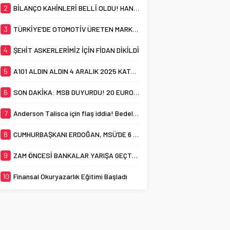
2
BİLANÇO KAHİNLERİ BELLİ OLDU! HANGİ ARACI KURUM EN İSABETLİ TAHMİNİ YAPTI?
3
TÜRKİYE’DE OTOMOTİV ÜRETEN MARKA SAYISI 11’E YÜKSELDİ!
4
ŞEHİT ASKERLERİMİZ İÇİN FİDAN DİKİLDİ
5
A101 ALDIN ALDIN 4 ARALIK 2025 KATALOĞU YAYINDA! A101’DE BU HAFTA NELER VAR?
6
SON DAKİKA: MSB DUYURDU! 20 EUROFİGHTER’IN MALİYETİ NE KADAR OLACAK?
7
Anderson Talisca için flaş iddia! Bedelsiz ayrılabilir
8
CUMHURBAŞKANI ERDOĞAN, MSÜ’DE 6 YENİ CAMİNİN AÇILIŞINI YAPTI
9
ZAM ÖNCESİ BANKALAR YARIŞA GEÇTİ: 15 BİN LİRALIK MAAŞA 25 BİN LİRA PROMOSYON
10
Finansal Okuryazarlık Eğitimi Başladı