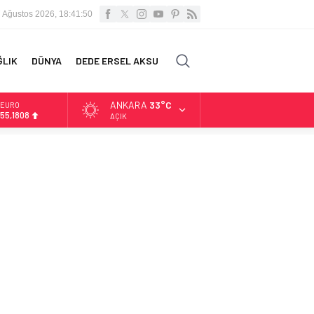
 Ağustos 2026, 18:41:51
ĞLIK
DÜNYA
DEDE ERSEL AKSU
ANKARA
33°C
ALTIN
6.662,82
AÇIK
BİST
13.779,39
DOLAR
47,6961
EURO
55,1808