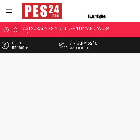
İLETİŞİM
JANDARMA ASTSUBAYIN EŞİ VE KIZI TOPRAĞA VERİLDİ!
OĞLU İLE KENDİSİ İSE…
ANKARA
32°C
EURO
87 YAŞINDAKİ EMEKLİ ASTSUBAY HAYATINI KAYBETTİ
55,1881
AZ BULUTLU
YAKALANAN FİRARİ ESKİ YÜZBAŞININ İFADESİ ORTAYA
ALTIN
ÇIKTI
6.660,55
TSK’DEN İHRAÇ EDİLEN TEĞMEN İZZET TALİP AKARSU’DAN
BİST
AÇLIK GREVİNDEKİ GAZİLERE DESTEK: ‘ŞEHİT VE GAZİNİN
13.779,39
RÜTBESİ OLMAZ!’
DOLAR
ASKERİ LOJMANDA CİNAYET: ÜST KAT KOMŞUSU
47,7111
ASTSUBAYIN EŞİNİ ÖLDÜREN UZMAN ÇAVUŞA
AĞIRLAŞTIRIMIŞ MÜEBBET VE 11 YIL HAPİS CEZASI