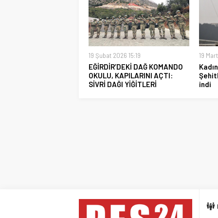
19 Şubat 2026 15:19
19 Mart
EĞİRDİR’DEKİ DAĞ KOMANDO
Kadın
OKULU, KAPILARINI AÇTI:
Şehit
SİVRİ DAĞI YİĞİTLERİ
indi