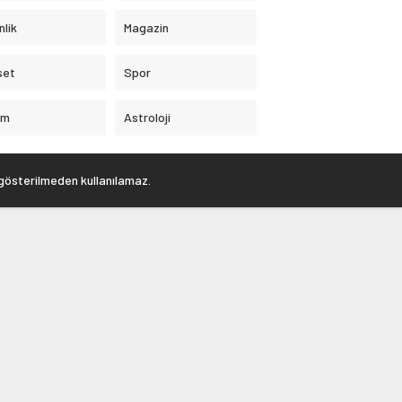
nlik
Magazin
set
Spor
am
Astroloji
 gösterilmeden kullanılamaz.