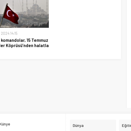
 2024 14:15
 komandolar, 15 Temmuz
ler Köprüsü’nden halatla
Künye
Dünya
Eğit