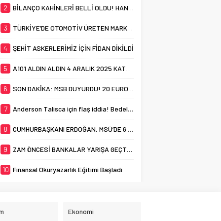
2
BİLANÇO KAHİNLERİ BELLİ OLDU! HANGİ ARACI KURUM EN İSABETLİ TAHMİNİ YAPTI?
3
TÜRKİYE’DE OTOMOTİV ÜRETEN MARKA SAYISI 11’E YÜKSELDİ!
4
ŞEHİT ASKERLERİMİZ İÇİN FİDAN DİKİLDİ
5
A101 ALDIN ALDIN 4 ARALIK 2025 KATALOĞU YAYINDA! A101’DE BU HAFTA NELER VAR?
6
SON DAKİKA: MSB DUYURDU! 20 EUROFİGHTER’IN MALİYETİ NE KADAR OLACAK?
7
Anderson Talisca için flaş iddia! Bedelsiz ayrılabilir
8
CUMHURBAŞKANI ERDOĞAN, MSÜ’DE 6 YENİ CAMİNİN AÇILIŞINI YAPTI
9
ZAM ÖNCESİ BANKALAR YARIŞA GEÇTİ: 15 BİN LİRALIK MAAŞA 25 BİN LİRA PROMOSYON
10
Finansal Okuryazarlık Eğitimi Başladı
im
Ekonomi