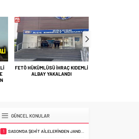
Lİ
FETÖ HÜKÜMLÜSÜ İHRAÇ KIDEMLİ
ÖZGÜR ÖZEL’D
TE
ALBAY YAKALANDI
GREVİNDEKİ ŞEHİT
IN
GAZİLERE DESTEK
VERİLENE KADAR Y
GÜNCEL KONULAR
1
SASON’DA ŞEHİT AİLELERİNDEN JANDARMA TEŞKİLATI’NA 187. YIL ZİYARETİ