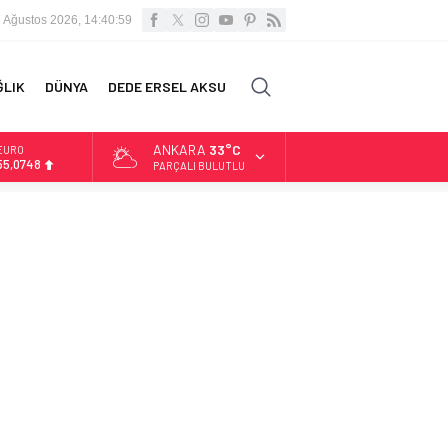
 Ağustos 2026, 14:40:59
ĞLIK
DÜNYA
DEDE ERSEL AKSU
ANKARA
33°C
EURO
55,0748
PARÇALI BULUTLU
ALTIN
6.623,43
BİST
13.785,25
DOLAR
47,7048