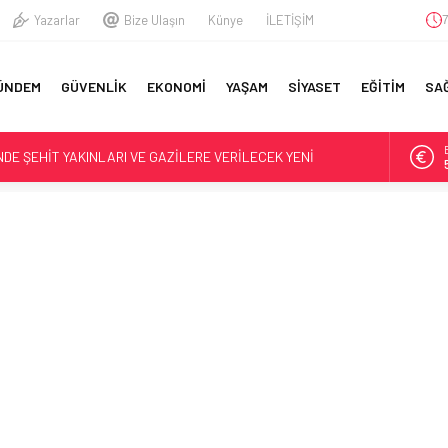
Yazarlar
Bize Ulaşın
Künye
İLETİŞİM
7
A
ÜNDEM
GÜVENLİK
EKONOMİ
YAŞAM
SİYASET
EĞİTİM
SA
YFA
NDE ŞEHİT YAKINLARI VE GAZİLERE VERİLECEK YENİ
U
ETTİ TÜMAMİRALLİĞE YÜKSELDİ
GENERALİ GAZİLER TORUNU ÇIKTI: İŞTE ÖZLEM İYİDİLLİ
İKAYESİ
RAÇ KIDEMLİ ALBAY YAKALANDI
IK GREVİNDEKİ ŞEHİT AİLELERİ VE GAZİLERE DESTEK:
KADAR YANINIZDAYIZ’