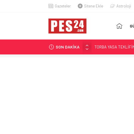
Gazeteler
Sitene Ekle
Astroloji
AN
G
SA
TORBA YASA TEKLİFİ
MAAŞLAR BELLİ OLD
SON DAKİKA
KUMPASTAN BERAAT 
GÖKLERİN İLK KADIN 
KARAPINAR’IN AİLE H
FETÖ HÜKÜMLÜSÜ İH
ÖZGÜR ÖZEL’DEN AÇL
‘HAKKINIZ VERİLENE 