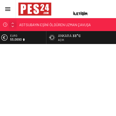
İLETİŞİM
JANDARMA ASTSUBAYIN EŞİ VE KIZI TOPRAĞA VERİLDİ!
OĞLU İLE KENDİSİ İSE…
ANKARA
33°C
EURO
87 YAŞINDAKİ EMEKLİ ASTSUBAY HAYATINI KAYBETTİ
55,0690
AÇIK
YAKALANAN FİRARİ ESKİ YÜZBAŞININ İFADESİ ORTAYA
ALTIN
ÇIKTI
6.525,39
HAYAT HİKAYELERİ YAŞ KARARLARIYLA GÜNDEME GELDİ.
BİST
TÜRKİYE ÜÇ KOMUTANI KONUŞUYOR
13.788,73
ASKERİ LOJMANDA CİNAYET: ÜST KAT KOMŞUSU
DOLAR
ASTSUBAYIN EŞİNİ ÖLDÜREN UZMAN ÇAVUŞA
47,5954
AĞIRLAŞTIRIMIŞ MÜEBBET VE 11 YIL HAPİS CEZASI