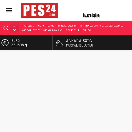
İLETİŞİM
TORBA YASA TEKLİFİNDE ŞEHİT YAKINLARI VE GAZİLERE
VERİLECEK YENİ MAAŞLAR BELLİ OLDU
KUMPASTAN BERAAT ETTİ TÜMAMİRALLİĞE YÜKSELDİ
ANKARA
33°C
EURO
GÖKLERİN İLK KADIN GENERALİ GAZİLER TORUNU ÇIKTI:
55,1808
PARÇALI BULUTLU
İŞTE ÖZLEM İYİDİLLİ KARAPINAR’IN AİLE HİKAYESİ
ALTIN
FETÖ HÜKÜMLÜSÜ İHRAÇ KIDEMLİ ALBAY YAKALANDI
6.662,82
ÖZGÜR ÖZEL’DEN AÇLIK GREVİNDEKİ ŞEHİT AİLELERİ VE
BİST
GAZİLERE DESTEK: ‘HAKKINIZ VERİLENE KADAR
13.779,39
YANINIZDAYIZ’
DOLAR
47,6961