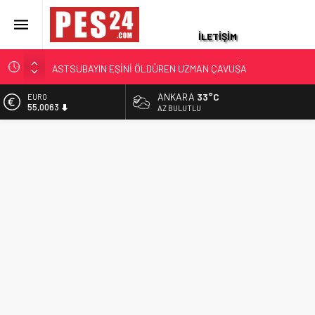
İLETİŞİM
ASKERİ LOJMANDA CİNAYET: ÜST KAT KOMŞUSU
ASTSUBAYIN EŞİNİ ÖLDÜREN UZMAN ÇAVUŞA
AĞIRLAŞTIRIMIŞ MÜEBBET VE 11 YIL HAPİS CEZASI
JANDARMA ASTSUBAYIN EŞİ VE KIZI TOPRAĞA VERİLDİ!
ANKARA
33°C
EURO
55,0063
OĞLU İLE KENDİSİ İSE…
AZ BULUTLU
87 YAŞINDAKİ EMEKLİ ASTSUBAY HAYATINI KAYBETTİ
ALTIN
6.543,59
YAKALANAN FİRARİ ESKİ YÜZBAŞININ İFADESİ ORTAYA
ÇIKTI
BİST
13.798,82
HAYAT HİKAYELERİ YAŞ KARARLARIYLA GÜNDEME GELDİ.
TÜRKİYE ÜÇ KOMUTANI KONUŞUYOR
DOLAR
47,7010