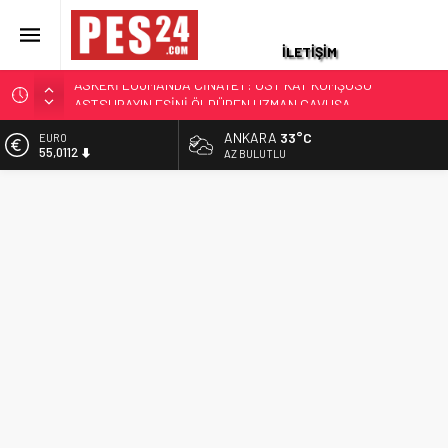
İLETİŞİM
ASKERİ LOJMANDA CİNAYET: ÜST KAT KOMŞUSU
ASTSUBAYIN EŞİNİ ÖLDÜREN UZMAN ÇAVUŞA
AĞIRLAŞTIRIMIŞ MÜEBBET VE 11 YIL HAPİS CEZASI
JANDARMA ASTSUBAYIN EŞİ VE KIZI TOPRAĞA VERİLDİ!
ANKARA
33°C
EURO
55,0112
AZ BULUTLU
OĞLU İLE KENDİSİ İSE…
87 YAŞINDAKİ EMEKLİ ASTSUBAY HAYATINI KAYBETTİ
ALTIN
6.519,97
YAKALANAN FİRARİ ESKİ YÜZBAŞININ İFADESİ ORTAYA
ÇIKTI
BİST
13.798,82
HAYAT HİKAYELERİ YAŞ KARARLARIYLA GÜNDEME GELDİ.
TÜRKİYE ÜÇ KOMUTANI KONUŞUYOR
DOLAR
47,7025