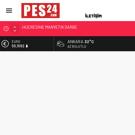
İLETİŞİM
ERENKÖY DİRENİŞİ 62. YIL DÖNÜMÜNDE ANILDI
EMEKLİ PROMOSYONUNDA RAKAMLAR DEĞİŞTİ: EN
ANKARA
32°C
EURO
YÜKSEK EMEKLİ PROMOSYONU HANGİ BANKADA?
55,1592
AZ BULUTLU
AĞUSTOS 2026 GÜNCEL LİSTE
ALTIN
EMEKLİ ASTSUBAY 140 BİN LİRASINI KAYBETTİ
6.649,08
VALİ İLE O YILLARDA JANDARMA KARAKOLUNDA GÖREVLİ
BİST
ASKERİN 9 YILLIK DUA BULUŞMASI
13.879,11
DR. ASTSUBAY OLCAY KAAN ÇAKIR’DAN KANSER
DOLAR
HÜCRESİNE MANYETİK DARBE
47,7124