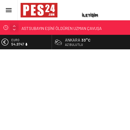
İLETİŞİM
JANDARMA ASTSUBAYIN EŞİ VE KIZI TOPRAĞA VERİLDİ!
OĞLU İLE KENDİSİ İSE…
ANKARA
33°C
EURO
87 YAŞINDAKİ EMEKLİ ASTSUBAY HAYATINI KAYBETTİ
54,9747
AZ BULUTLU
YAKALANAN FİRARİ ESKİ YÜZBAŞININ İFADESİ ORTAYA
ALTIN
ÇIKTI
6.499,25
HAYAT HİKAYELERİ YAŞ KARARLARIYLA GÜNDEME GELDİ.
BİST
TÜRKİYE ÜÇ KOMUTANI KONUŞUYOR
13.798,82
ASKERİ LOJMANDA CİNAYET: ÜST KAT KOMŞUSU
DOLAR
ASTSUBAYIN EŞİNİ ÖLDÜREN UZMAN ÇAVUŞA
47,5921
AĞIRLAŞTIRIMIŞ MÜEBBET VE 11 YIL HAPİS CEZASI