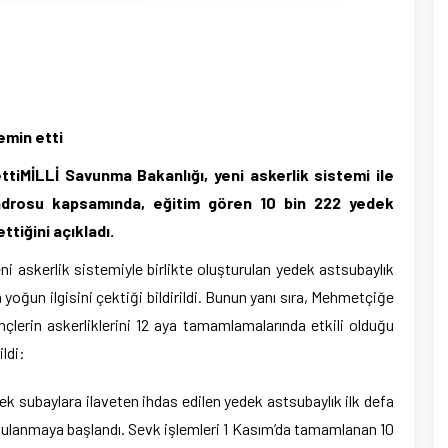
am
e
emin etti
tiMİLLİ Savunma Bakanlığı, yeni askerlik sistemi ile
adrosu kapsamında, eğitim gören 10 bin 222 yedek
tiğini açıkladı.
ni askerlik sistemiyle birlikte oluşturulan yedek astsubaylık
yoğun ilgisini çektiği bildirildi. Bunun yanı sıra, Mehmetçiğe
nçlerin askerliklerini 12 aya tamamlamalarında etkili olduğu
ildi:
dek subaylara ilaveten ihdas edilen yedek astsubaylık ilk defa
ulanmaya başlandı. Sevk işlemleri 1 Kasım’da tamamlanan 10