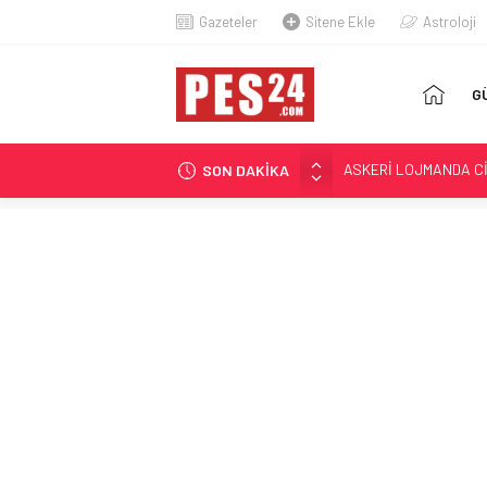
Gazeteler
Sitene Ekle
Astroloji
AN
G
SA
SON DAKİKA
JANDARMA ASTSUBAYIN
87 YAŞINDAKİ EMEKLİ
YAKALANAN FİRARİ ES
HAYAT HİKAYELERİ Y
KONUŞUYOR
ASKERİ LOJMANDA C
UZMAN ÇAVUŞA AĞIRL