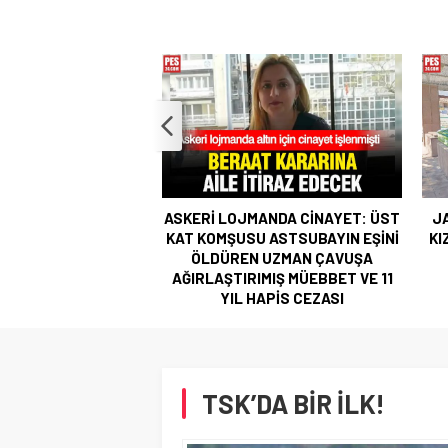
ASKERİ LOJMANDA CİNAYET: ÜST
JAN
KAT KOMŞUSU ASTSUBAYIN EŞİNİ
KIZI
ÖLDÜREN UZMAN ÇAVUŞA
AĞIRLAŞTIRIMIŞ MÜEBBET VE 11
YIL HAPİS CEZASI
TSK’DA BİR İLK!