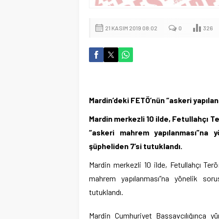
21 KASIM 2019 08:02
0
326
Mardin’deki FETÖ’nün “askeri yapıla
Mardin merkezli 10 ilde, Fetullahçı 
“askeri mahrem yapılanması”na y
şüpheliden 7’si tutuklandı.
Mardin merkezli 10 ilde, Fetullahçı Ter
mahrem yapılanması”na yönelik soruş
tutuklandı.
Mardin Cumhuriyet Başsavcılığınca y