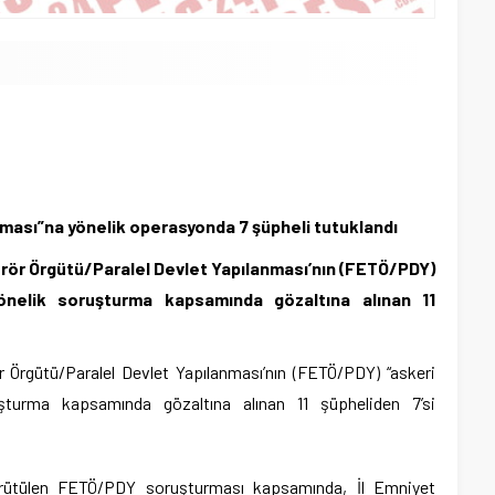
nması”na yönelik operasyonda 7 şüpheli tutuklandı
Terör Örgütü/Paralel Devlet Yapılanması’nın (FETÖ/PDY)
önelik soruşturma kapsamında gözaltına alınan 11
ör Örgütü/Paralel Devlet Yapılanması’nın (FETÖ/PDY) “askeri
turma kapsamında gözaltına alınan 11 şüpheliden 7’si
ürütülen FETÖ/PDY soruşturması kapsamında, İl Emniyet