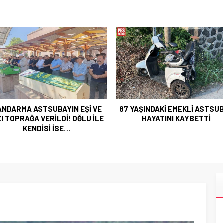
DARMA ASTSUBAYIN EŞİ VE
87 YAŞINDAKİ EMEKLİ ASTSUBA
 TOPRAĞA VERİLDİ! OĞLU İLE
HAYATINI KAYBETTİ
KENDİSİ İSE…