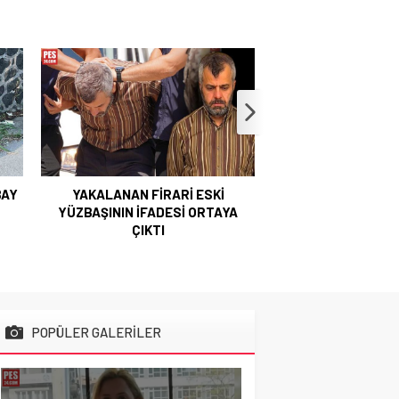
Y
YAKALANAN FİRARİ ESKİ
HAYAT HİKAYELE
YÜZBAŞININ İFADESİ ORTAYA
KARARLARIYLA GÜND
ÇIKTI
TÜRKİYE ÜÇ KO
KONUŞUYO
POPÜLER GALERİLER