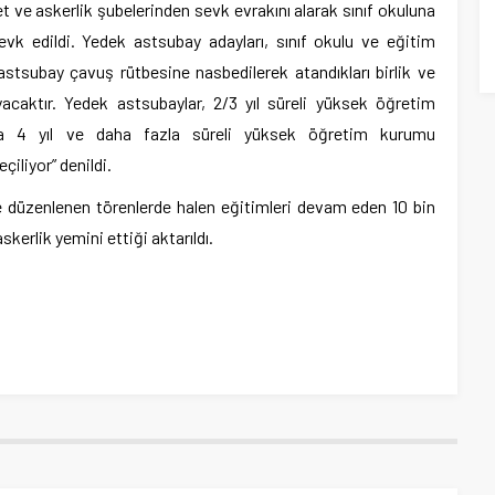
t ve askerlik şubelerinden sevk evrakını alarak sınıf okuluna
evk edildi. Yedek astsubay adayları, sınıf okulu ve eğitim
stsubay çavuş rütbesine nasbedilerek atandıkları birlik ve
yacaktır. Yedek astsubaylar, 2/3 yıl süreli yüksek öğretim
ya 4 yıl ve daha fazla süreli yüksek öğretim kurumu
çiliyor” denildi.
e düzenlenen törenlerde halen eğitimleri devam eden 10 bin
kerlik yemini ettiği aktarıldı.
am
e