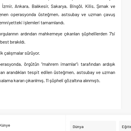
 İzmir, Ankara, Balıkesir, Sakarya, Bingöl, Kilis, Şırnak ve
lenen operasyonda üsteğmen, astsubay ve uzman çavuş
n emniyetteki işlemleri tamamlandı.
sorgularının ardından mahkemeye çıkarılan şüphelilerden 7’si
best bırakıldı.
ik çalışmalar sürüyor.
erasyonda, örgütün “mahrem imamlar”ı tarafından ardışık
dan arandıkları tespit edilen üsteğmen, astsubay ve uzman
lama kararı çıkarılmış, 11 şüpheli gözaltına alınmıştı.
Künye
Dünya
Eğit