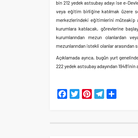
bin 212 yedek astsubay adayı ise e-Devle
veya eğitim birliğine katılmak üzere s
merkezlerindeki eğitimlerini müteakip a
kurumlara katılacak, görevlerine başla
kurumlarından mezun olanlardan ve
mezunlarından istekli olanlar arasından se
Açıklamada ayrıca, bugün yurt genelind
222 yedek astsubay adayından 1948’inin as
Facebook
Twitter
Pinterest
Telegr
Shar