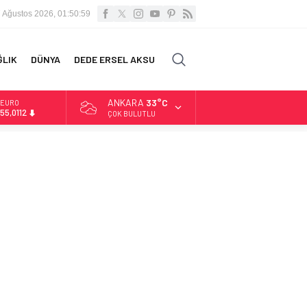
 Ağustos 2026, 01:51:00
ĞLIK
DÜNYA
DEDE ERSEL AKSU
ANKARA
33°C
ALTIN
6.519,97
ÇOK BULUTLU
BİST
13.798,82
DOLAR
47,7025
EURO
55,0112