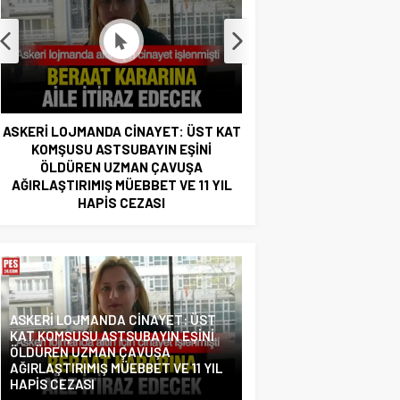
SKERİ LOJMANDA CİNAYET: ÜST KAT
JANDARMA ASTSUBAYIN 
KOMŞUSU ASTSUBAYIN EŞİNİ
TOPRAĞA VERİLDİ! OĞLU
ÖLDÜREN UZMAN ÇAVUŞA
İSE…
AĞIRLAŞTIRIMIŞ MÜEBBET VE 11 YIL
HAPİS CEZASI
ASKERİ LOJMANDA CİNAYET: ÜST
KAT KOMŞUSU ASTSUBAYIN EŞİNİ
ÖLDÜREN UZMAN ÇAVUŞA
AĞIRLAŞTIRIMIŞ MÜEBBET VE 11 YIL
HAPİS CEZASI