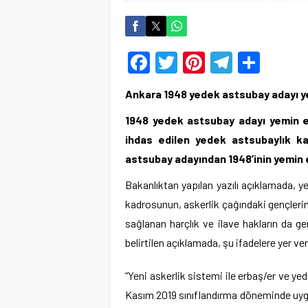
Facebook
Twitter
Pinterest
Telegr
Shar
Ankara 1948 yedek astsubay adayı y
1948 yedek astsubay adayı yemin et
ihdas edilen yedek astsubaylık k
astsubay adayından 1948’inin yemin et
Bakanlıktan yapılan yazılı açıklamada, ye
kadrosunun, askerlik çağındaki gençlerin 
sağlanan harçlık ve ilave hakların da ge
belirtilen açıklamada, şu ifadelere yer ver
“Yeni askerlik sistemi ile erbaş/er ve ye
Kasım 2019 sınıflandırma döneminde uyg