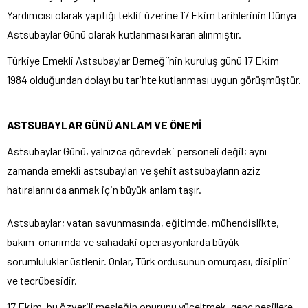
Yardımcısı olarak yaptığı teklif üzerine 17 Ekim tarihlerinin Dünya
Astsubaylar Günü olarak kutlanması kararı alınmıştır.
Türkiye Emekli Astsubaylar Derneği’nin kuruluş günü 17 Ekim
1984 olduğundan dolayı bu tarihte kutlanması uygun görüşmüştür.
ASTSUBAYLAR GÜNÜ ANLAM VE ÖNEMİ
Astsubaylar Günü, yalnızca görevdeki personeli değil; aynı
zamanda emekli astsubayları ve şehit astsubayların aziz
hatıralarını da anmak için büyük anlam taşır.
Astsubaylar; vatan savunmasında, eğitimde, mühendislikte,
bakım-onarımda ve sahadaki operasyonlarda büyük
sorumluluklar üstlenir. Onlar, Türk ordusunun omurgası, disiplini
ve tecrübesidir.
17 Ekim, bu özverili mesleğin onurunu yüceltmek, genç nesillere