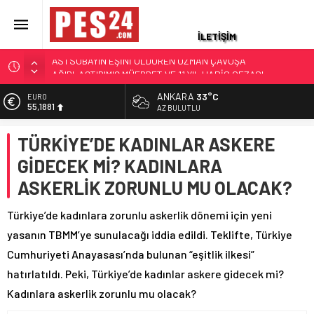
İLETİŞİM
JANDARMA ASTSUBAYIN EŞİ VE KIZI TOPRAĞA VERİLDİ!
OĞLU İLE KENDİSİ İSE…
ANKARA
33°C
ALTIN
87 YAŞINDAKİ EMEKLİ ASTSUBAY HAYATINI KAYBETTİ
6.660,55
AZ BULUTLU
YAKALANAN FİRARİ ESKİ YÜZBAŞININ İFADESİ ORTAYA
BİST
ÇIKTI
TÜRKİYE’DE KADINLAR ASKERE
13.779,39
TSK’DEN İHRAÇ EDİLEN TEĞMEN İZZET TALİP AKARSU’DAN
GİDECEK Mİ? KADINLARA
DOLAR
AÇLIK GREVİNDEKİ GAZİLERE DESTEK: ‘ŞEHİT VE GAZİNİN
47,7111
ASKERLİK ZORUNLU MU OLACAK?
RÜTBESİ OLMAZ!’
EURO
ASKERİ LOJMANDA CİNAYET: ÜST KAT KOMŞUSU
55,1881
Türkiye’de kadınlara zorunlu askerlik dönemi için yeni
ASTSUBAYIN EŞİNİ ÖLDÜREN UZMAN ÇAVUŞA
yasanın TBMM’ye sunulacağı iddia edildi. Teklifte, Türkiye
AĞIRLAŞTIRIMIŞ MÜEBBET VE 11 YIL HAPİS CEZASI
Cumhuriyeti Anayasası’nda bulunan “eşitlik ilkesi”
hatırlatıldı. Peki, Türkiye’de kadınlar askere gidecek mi?
Kadınlara askerlik zorunlu mu olacak?