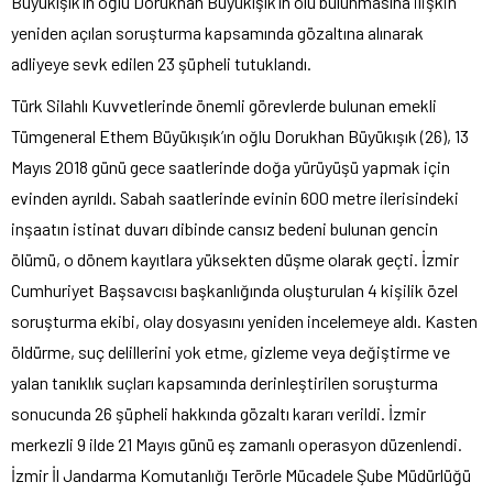
Büyükışık’ın oğlu Dorukhan Büyükışık’ın ölü bulunmasına ilişkin
yeniden açılan soruşturma kapsamında gözaltına alınarak
adliyeye sevk edilen 23 şüpheli tutuklandı.
Türk Silahlı Kuvvetlerinde önemli görevlerde bulunan emekli
Tümgeneral Ethem Büyükışık’ın oğlu Dorukhan Büyükışık (26), 13
Mayıs 2018 günü gece saatlerinde doğa yürüyüşü yapmak için
evinden ayrıldı. Sabah saatlerinde evinin 600 metre ilerisindeki
inşaatın istinat duvarı dibinde cansız bedeni bulunan gencin
ölümü, o dönem kayıtlara yüksekten düşme olarak geçti. İzmir
Cumhuriyet Başsavcısı başkanlığında oluşturulan 4 kişilik özel
soruşturma ekibi, olay dosyasını yeniden incelemeye aldı. Kasten
öldürme, suç delillerini yok etme, gizleme veya değiştirme ve
yalan tanıklık suçları kapsamında derinleştirilen soruşturma
sonucunda 26 şüpheli hakkında gözaltı kararı verildi. İzmir
merkezli 9 ilde 21 Mayıs günü eş zamanlı operasyon düzenlendi.
İzmir İl Jandarma Komutanlığı Terörle Mücadele Şube Müdürlüğü