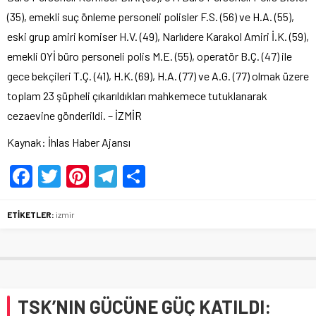
(35), emekli suç önleme personeli polisler F.S. (56) ve H.A. (55),
eski grup amiri komiser H.V. (49), Narlıdere Karakol Amiri İ.K. (59),
emekli OYİ büro personeli polis M.E. (55), operatör B.Ç. (47) ile
gece bekçileri T.Ç. (41), H.K. (69), H.A. (77) ve A.G. (77) olmak üzere
toplam 23 şüpheli çıkarıldıkları mahkemece tutuklanarak
cezaevine gönderildi. – İZMİR
Kaynak: İhlas Haber Ajansı
Facebook
Twitter
Pinterest
Telegram
Share
ETİKETLER:
izmir
TSK’NIN GÜCÜNE GÜÇ KATILDI: