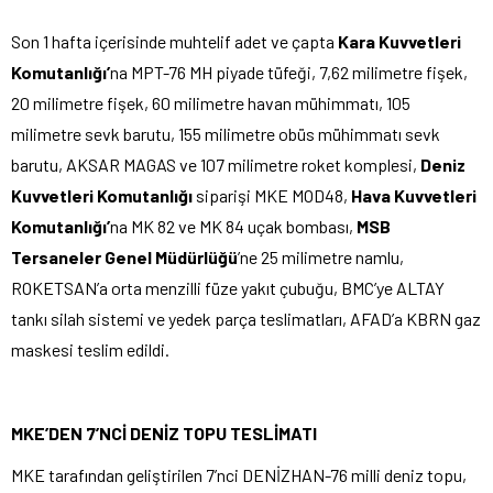
Son 1 hafta içerisinde muhtelif adet ve çapta
Kara Kuvvetleri
Komutanlığı’
na MPT-76 MH piyade tüfeği, 7,62 milimetre fişek,
20 milimetre fişek, 60 milimetre havan mühimmatı, 105
milimetre sevk barutu, 155 milimetre obüs mühimmatı sevk
barutu, AKSAR MAGAS ve 107 milimetre roket komplesi,
Deniz
Kuvvetleri Komutanlığı
siparişi MKE MOD48,
Hava Kuvvetleri
Komutanlığı’
na MK 82 ve MK 84 uçak bombası,
MSB
Tersaneler Genel Müdürlüğü
’ne 25 milimetre namlu,
ROKETSAN’a orta menzilli füze yakıt çubuğu, BMC’ye ALTAY
tankı silah sistemi ve yedek parça teslimatları, AFAD’a KBRN gaz
maskesi teslim edildi.
MKE’DEN 7’NCİ DENİZ TOPU TESLİMATI
MKE tarafından geliştirilen 7’nci DENİZHAN-76 milli deniz topu,