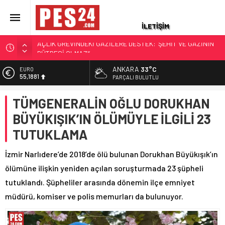
İLETİŞİM
OYAK ÇİMENTO İLK 6 AYDA MİLYARLARCA LİRA KAR ELDE
ETT
ANKARA
33°C
ALTIN
TARİHTE BİR İLK, UZAYDAN PAŞALIĞA: ALPER GEZERAVCI
6.660,55
PARÇALI BULUTLU
TUĞGENERALLİĞE TERFİ ETTİ
BİST
DENİZ KUVVETLERİ KOMUTANI ERCÜMENT TATLIOĞLU
TÜMGENERALİN OĞLU DORUKHAN
13.779,39
KİMDİR, KAÇ YAŞINDA, NERELİ?
BÜYÜKIŞIK’IN ÖLÜMÜYLE İLGİLİ 23
DOLAR
MSB: TERÖRSÜZ TÜRKİYE BÖLGESEL İSTİKRARA KATKI
47,7111
TUTUKLAMA
SAĞLAYACAK
EURO
TSK’DEN İHRAÇ EDİLEN TEĞMEN İZZET TALİP AKARSU’DAN
55,1881
İzmir Narlıdere’de 2018’de ölü bulunan Dorukhan Büyükışık’ın
AÇLIK GREVİNDEKİ GAZİLERE DESTEK: ‘ŞEHİT VE GAZİNİN
ölümüne ilişkin yeniden açılan soruşturmada 23 şüpheli
RÜTBESİ OLMAZ!’
tutuklandı. Şüpheliler arasında dönemin ilçe emniyet
müdürü, komiser ve polis memurları da bulunuyor.