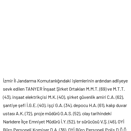
İzmir İl Jandarma Komutanlığındaki işlemlerinin ardından adliyeye
sevk edilen TANYER İnşaat Şirket Ortakları M.M.T. (69) ve M.T.T.
(43), inşaat elektrikçisi M.K. (40), şirket güvenlik amiri C.A. (62),
şantiye şefi İ.G.E. (40), işçi G.A. (34), depocu H.A. (61), kalıp duvar
ustası A.K. (72), proje müdürü O.A.S. (52), olay tarihindeki
Narlıdere İlçe Emniyet Müdürü İ.Y. (52), tır sürücüsü V.Ş. (46), OYİ
Büro Personeli Komiser D.A. (36), OYİ Büro Personeli Polis D.Ö.Ö.