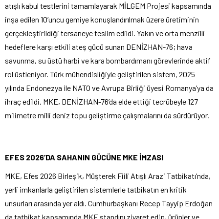
atışlı kabul testlerini tamamlayarak MİLGEM Projesi kapsamında
inşa edilen 10’uncu gemiye konuşlandırılmak üzere üretiminin
gerçekleştirildiği tersaneye teslim edildi. Yakın ve orta menzilli
hedeflere karşı etkili ateş gücü sunan DENİZHAN-76; hava
savunma, su üstü harbi ve kara bombardımanı görevlerinde aktif
rol üstleniyor. Türk mühendisliğiyle geliştirilen sistem, 2025
yılında Endonezya ile NATO ve Avrupa Birliği üyesi Romanya’ya da
ihraç edildi. MKE, DENİZHAN-76’da elde ettiği tecrübeyle 127
milimetre milli deniz topu geliştirme çalışmalarını da sürdürüyor.
EFES 2026’DA SAHANIN GÜCÜNE MKE İMZASI
MKE, Efes 2026 Birleşik, Müşterek Fiili Atışlı Arazi Tatbikatı’nda,
yerli imkanlarla geliştirilen sistemlerle tatbikatın en kritik
unsurları arasında yer aldı. Cumhurbaşkanı Recep Tayyip Erdoğan
da tatbikat kapsamında MKE standını ziyaret edip, ürünler ve