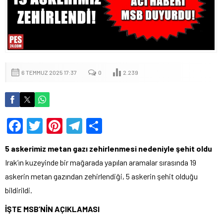
6 TEMMUZ 2025 17:37
0
2.239
Facebook
Twitter
Pinterest
Telegram
Share
5 askerimiz metan gazı zehirlenmesi nedeniyle şehit oldu
Irak’ın kuzeyinde bir mağarada yapılan aramalar sırasında 19
askerin metan gazından zehirlendiği, 5 askerin şehit olduğu
bildirildi.
İŞTE MSB’NİN AÇIKLAMASI