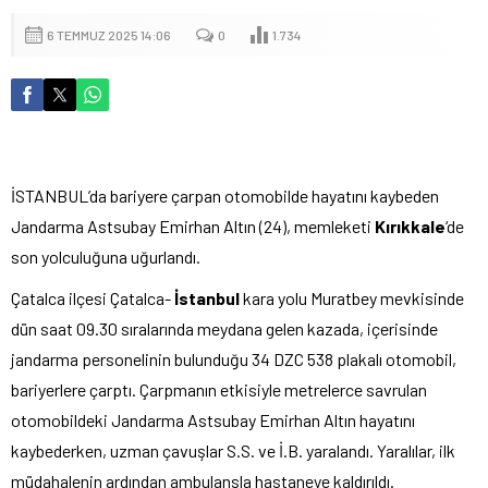
6 TEMMUZ 2025 14:06
0
1.734
İSTANBUL’da bariyere çarpan otomobilde hayatını kaybeden
Jandarma Astsubay Emirhan Altın (24), memleketi
Kırıkkale
‘de
son yolculuğuna uğurlandı.
Çatalca ilçesi Çatalca-
İstanbul
kara yolu Muratbey mevkisinde
dün saat 09.30 sıralarında meydana gelen kazada, içerisinde
jandarma personelinin bulunduğu 34 DZC 538 plakalı otomobil,
bariyerlere çarptı. Çarpmanın etkisiyle metrelerce savrulan
otomobildeki Jandarma Astsubay Emirhan Altın hayatını
kaybederken, uzman çavuşlar S.S. ve İ.B. yaralandı. Yaralılar, ilk
müdahalenin ardından ambulansla hastaneye kaldırıldı.