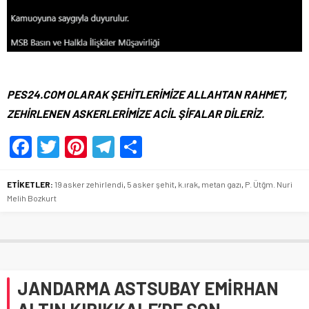
PES24.COM OLARAK ŞEHİTLERİMİZE ALLAHTAN RAHMET,
ZEHİRLENEN ASKERLERİMİZE ACİL ŞİFALAR DİLERİZ.
Facebook
Twitter
Pinterest
Telegram
Share
ETİKETLER:
19 asker zehirlendi
,
5 asker şehit
,
k.ırak
,
metan gazı
,
P. Ütğm. Nuri
Melih Bozkurt
JANDARMA ASTSUBAY EMİRHAN