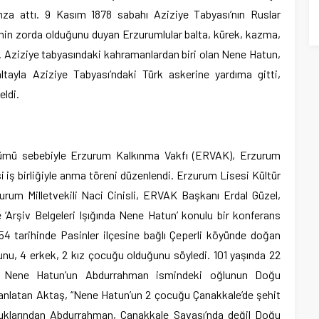
mza attı. 9 Kasım 1878 sabahı Aziziye Tabyası’nın Ruslar
rinin zorda olduğunu duyan Erzurumlular balta, kürek, kazma,
u. Aziziye tabyasındaki kahramanlardan biri olan Nene Hatun,
ltayla Aziziye Tabyası’ndaki Türk askerine yardıma gitti,
eldi.
önümü sebebiyle Erzurum Kalkınma Vakfı (ERVAK), Erzurum
 iş birliğiyle anma töreni düzenlendi. Erzurum Lisesi Kültür
rum Milletvekili Naci Cinisli, ERVAK Başkanı Erdal Güzel,
 ‘Arşiv Belgeleri Işığında Nene Hatun’ konulu bir konferans
4 tarihinde Pasinler ilçesine bağlı Çeperli köyünde doğan
nu, 4 erkek, 2 kız çocuğu olduğunu söyledi. 101 yaşında 22
en Nene Hatun’un Abdurrahman ismindeki oğlunun Doğu
 anlatan Aktaş, “Nene Hatun’un 2 çocuğu Çanakkale’de şehit
ocuklarından Abdurrahman, Çanakkale Savaşı’nda değil Doğu