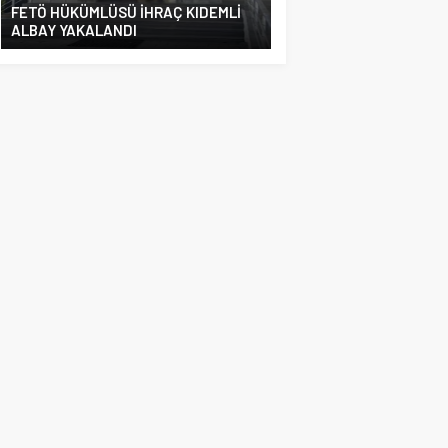
FETÖ HÜKÜMLÜSÜ İHRAÇ KIDEMLİ
ALBAY YAKALANDI