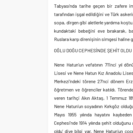
Tabyası’nda tarihe geçen bir zafere i
tarafından işgal edildiğini ve Türk aske
sopa, dirgen gibi aletlerle yardıma koşt
kundaktaki bebeğini eve bırakarak, ba
Ruslara karşı direnişinin simgesi haline g
OĞLU DOĞU CEPHESİNDE ŞEHİT OLDU
Nene Hatun’un vefatının 71’inci yıl d
Lisesi ve Nene Hatun Kız Anadolu Lisesi
Merkezi’ndeki törene 27’nci dönem Erzu
öğretmen ve öğrenciler katıldı. Törende
veren tarihçi Akın Aktaş, 1 Temmuz 185
Nene Hatun’un soyadının Kırkgöz olduğu
Mayıs 1955 yılında hayatını kaybed
Cephesi’nde 1914 yılında şehit olduğunu
oldu’ diye bilgi var. Nene Hatun’un ç