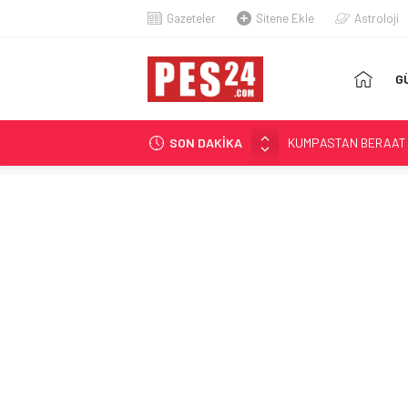
Gazeteler
Sitene Ekle
Astroloji
AN
G
SA
SON DAKİKA
KUMPASTAN BERAAT 
GÖKLERİN İLK KADIN 
KARAPINAR’IN AİLE H
FETÖ HÜKÜMLÜSÜ İH
ÖZGÜR ÖZEL’DEN AÇL
‘HAKKINIZ VERİLENE 
TORBA YASA TEKLİFİ
BELLİ OLDU