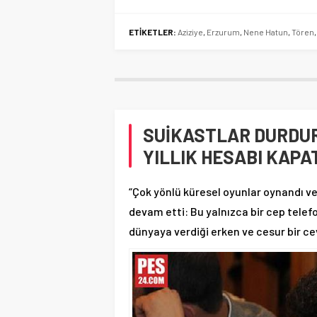
ETİKETLER:
Aziziye
,
Erzurum
,
Nene Hatun
,
Tören
SUİKASTLAR DURDUR
YILLIK HESABI KAPA
“Çok yönlü küresel oyunlar oynandı v
devam etti: Bu yalnızca bir cep telef
dünyaya verdiği erken ve cesur bir ce