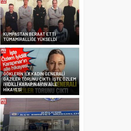
KUMPASTAN BERAAT ETTİ
TÜMAMİRALLİĞE YÜKSELDİ
GÖKLERİN İLK KADIN GENERALİ
GAZİLER TORUNU ÇIKTI: İŞTE ÖZLEM
İYİDİLLİ KARAPINAR’IN AİLE
HİKAYESİ