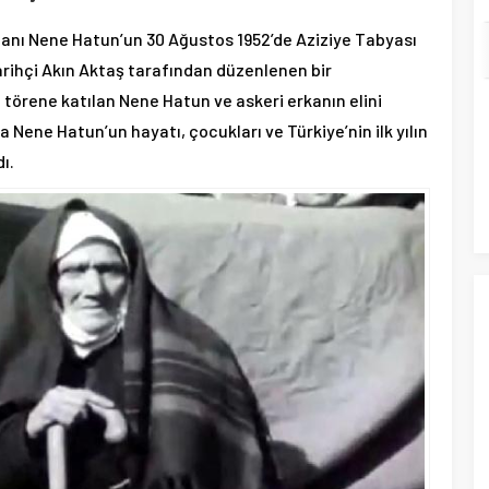
anı Nene Hatun’un 30 Ağustos 1952’de Aziziye Tabyası
tarihçi Akın Aktaş tarafından düzenlenen bir
 törene katılan Nene Hatun ve askeri erkanın elini
 Nene Hatun’un hayatı, çocukları ve Türkiye’nin ilk yılın
ı.
TORBA YASA TEKLİFİNDE ŞEHİT
YAKINLARI VE GAZİLERE VERİLECEK
YENİ MAAŞLAR BELLİ OLDU