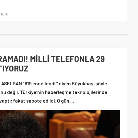
,
Türk
AMADI! MİLLİ TELEFONLA 29
TIYORUZ
e ASELSAN 1919 engellendi ” diyen Büyükbaş, şöyle
onu değil, Türkiye’nin haberleşme teknolojilerinde
vaptı; fakat sabote edildi. O gün …