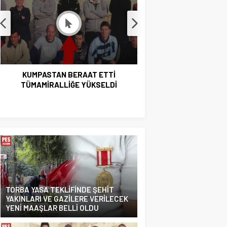
KUMPASTAN BERAAT ETTİ
GÖKLERİN İLK KAD
TÜMAMİRALLİĞE YÜKSELDİ
GAZİLER TORUNU ÇIK
İYİDİLLİ KARAPINAR’I
TORBA YASA TEKLİFİNDE ŞEHİT
YAKINLARI VE GAZİLERE VERİLECEK
YENİ MAAŞLAR BELLİ OLDU