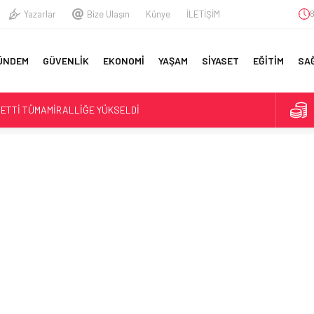
Yazarlar
Bize Ulaşın
Künye
İLETİŞİM
8
A
ÜNDEM
GÜVENLİK
EKONOMİ
YAŞAM
SİYASET
EĞİTİM
SA
YFA
ETTİ TÜMAMİRALLİĞE YÜKSELDİ
GENERALİ GAZİLER TORUNU ÇIKTI: İŞTE ÖZLEM İYİDİLLİ
İKAYESİ
RAÇ KIDEMLİ ALBAY YAKALANDI
IK GREVİNDEKİ ŞEHİT AİLELERİ VE GAZİLERE DESTEK:
KADAR YANINIZDAYIZ’
NDE ŞEHİT YAKINLARI VE GAZİLERE VERİLECEK YENİ MAAŞLAR