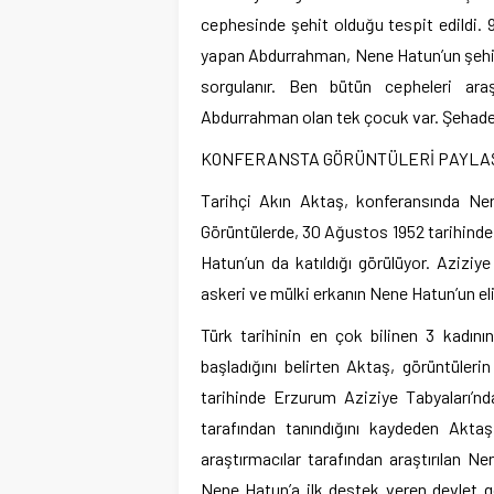
cephesinde şehit olduğu tespit edildi. 
yapan Abdurrahman, Nene Hatun’un şehit
sorgulanır. Ben bütün cepheleri ara
Abdurrahman olan tek çocuk var. Şehadet 
KONFERANSTA GÖRÜNTÜLERİ PAYLA
Tarihçi Akın Aktaş, konferansında Nene
Görüntülerde, 30 Ağustos 1952 tarihinde 
Hatun’un da katıldığı görülüyor. Aziziye
askeri ve mülki erkanın Nene Hatun’un el
Türk tarihinin en çok bilinen 3 kadının
başladığını belirten Aktaş, görüntüleri
tarihinde Erzurum Aziziye Tabyaları’n
tarafından tanındığını kaydeden Aktaş
araştırmacılar tarafından araştırılan N
Nene Hatun’a ilk destek veren devlet g