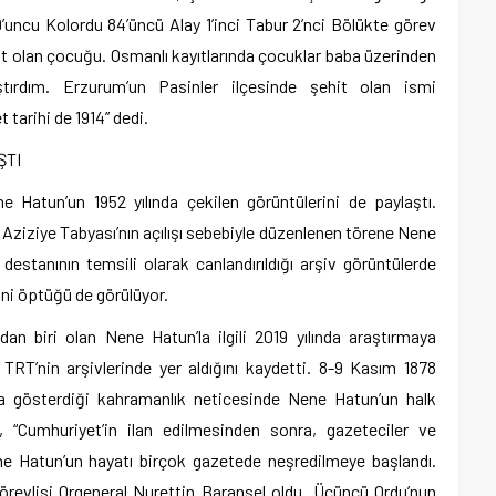
9’uncu Kolordu 84’üncü Alay 1’inci Tabur 2’nci Bölükte görev
 olan çocuğu. Osmanlı kayıtlarında çocuklar baba üzerinden
ştırdım. Erzurum’un Pasinler ilçesinde şehit olan ismi
tarihi de 1914” dedi.
ŞTI
 Hatun’un 1952 yılında çekilen görüntülerini de paylaştı.
Aziziye Tabyası’nın açılışı sebebiyle düzenlenen törene Nene
 destanının temsili olarak canlandırıldığı arşiv görüntülerde
ini öptüğü de görülüyor.
dan biri olan Nene Hatun’la ilgili 2019 yılında araştırmaya
n TRT’nin arşivlerinde yer aldığını kaydetti. 8-9 Kasım 1878
da gösterdiği kahramanlık neticesinde Nene Hatun’un halk
, “Cumhuriyet’in ilan edilmesinden sonra, gazeteciler ve
ene Hatun’un hayatı birçok gazetede neşredilmeye başlandı.
örevlisi Orgeneral Nurettin Baransel oldu. Üçüncü Ordu’nun