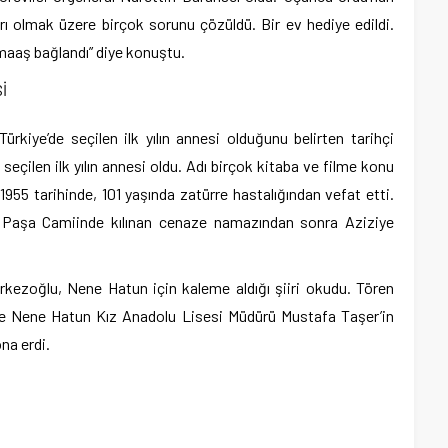
ı olmak üzere birçok sorunu çözüldü. Bir ev hediye edildi.
maaş bağlandı” diye konuştu.
İ
rkiye’de seçilen ilk yılın annesi olduğunu belirten tarihçi
 seçilen ilk yılın annesi oldu. Adı birçok kitaba ve filme konu
955 tarihinde, 101 yaşında zatürre hastalığından vefat etti.
 Paşa Camiinde kılınan cenaze namazından sonra Aziziye
kezoğlu, Nene Hatun için kaleme aldığı şiiri okudu. Tören
e Nene Hatun Kız Anadolu Lisesi Müdürü Mustafa Taşer’in
na erdi.
am
e