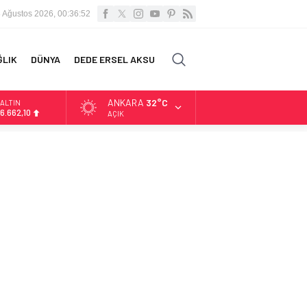
 Ağustos 2026, 00:36:53
ĞLIK
DÜNYA
DEDE ERSEL AKSU
ANKARA
32°C
ALTIN
6.662,10
AÇIK
BİST
13.779,39
DOLAR
47,6954
EURO
55,1824