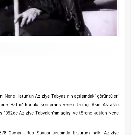
am
e
Nene Hatun’un Aziziye Tabyası’nın açılışındaki görüntüleri
a Nene Hatun’ konulu konferans veren tarihçi Akın Aktaş’ın
 1952’de Aziziye Tabyaları’nın açılışı ve törene katılan Nene
1878 Osmanlı-Rus Savaşı sırasında Erzurum halkı Aziziye