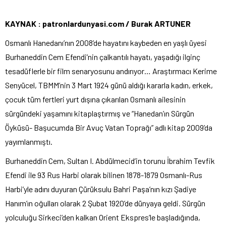
KAYNAK : patronlardunyasi.com /
Burak ARTUNER
Osmanlı Hanedanı’nın 2008’de hayatını kaybeden en yaşlı üyesi
Burhaneddin Cem Efendi’nin çalkantılı hayatı, yaşadığı ilginç
tesadüflerle bir film senaryosunu andırıyor… Araştırmacı Kerime
Senyücel, TBMM’nin 3 Mart 1924 günü aldığı kararla kadın, erkek,
çocuk tüm fertleri yurt dışına çıkarılan Osmanlı ailesinin
sürgündeki yaşamını kitaplaştırmış ve “Hanedan’ın Sürgün
Öyküsü- Başucumda Bir Avuç Vatan Toprağı” adlı kitap 2009’da
yayımlanmıştı.
Burhaneddin Cem, Sultan I. Abdülmecid’in torunu İbrahim Tevfik
Efendi ile 93 Rus Harbi olarak bilinen 1878-1879 Osmanlı-Rus
Harbi’yle adını duyuran Çürüksulu Bahri Paşa’nın kızı Şadiye
Hanım’ın oğulları olarak 2 Şubat 1920’de dünyaya geldi. Sürgün
yolculuğu Sirkeci’den kalkan Orient Ekspres’le başladığında,