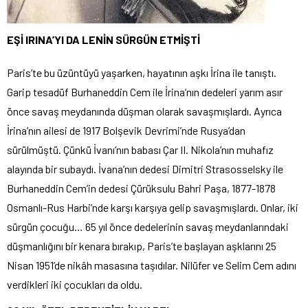
EŞİ IRINA’YI DA LENİN SÜRGÜN ETMİŞTİ
Paris’te bu üzüntüyü yaşarken, hayatının aşkı İrina ile tanıştı.
Garip tesadüf Burhaneddin Cem ile İrina’nın dedeleri yarım asır
önce savaş meydanında düşman olarak savaşmışlardı. Ayrıca
İrina’nın ailesi de 1917 Bolşevik Devrimi’nde Rusya’dan
sürülmüştü. Çünkü İvanı’nın babası Çar II. Nikola’nın muhafız
alayında bir subaydı. İvana’nın dedesi Dimitri Strasosselsky ile
Burhaneddin Cem’in dedesi Çürüksulu Bahri Paşa, 1877-1878
Osmanlı-Rus Harbi’nde karşı karşıya gelip savaşmışlardı. Onlar, iki
sürgün çocuğu… 65 yıl önce dedelerinin savaş meydanlarındaki
düşmanlığını bir kenara bırakıp, Paris’te başlayan aşklarını 25
Nisan 1951’de nikâh masasına taşıdılar. Nilüfer ve Selim Cem adını
verdikleri iki çocukları da oldu.