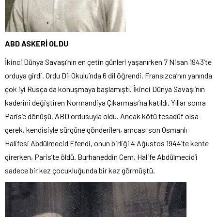
ABD ASKERİ OLDU
İkinci Dünya Savaşı’nın en çetin günleri yaşanırken 7 Nisan 1943’te
orduya girdi. Ordu Dil Okulu’nda 6 dil öğrendi. Fransızca’nın yanında
çok iyi Rusça da konuşmaya başlamıştı. İkinci Dünya Savaşı’nın
kaderini değiştiren Normandiya Çıkarması’na katıldı. Yıllar sonra
Paris’e dönüşü, ABD ordusuyla oldu. Ancak kötü tesadüf olsa
gerek, kendisiyle sürgüne gönderilen, amcası son Osmanlı
Halifesi Abdülmecid Efendi, onun birliği 4 Ağustos 1944’te kente
girerken, Paris’te öldü. Burhaneddin Cem, Halife Abdülmecid’i
sadece bir kez çocukluğunda bir kez görmüştü.