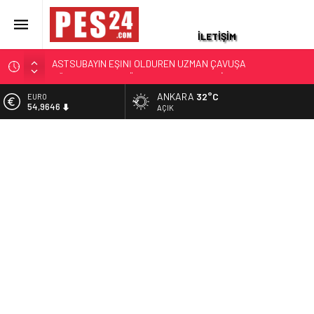
İLETİŞİM
JANDARMA ASTSUBAYIN EŞİ VE KIZI TOPRAĞA VERİLDİ!
OĞLU İLE KENDİSİ İSE…
ANKARA
32°C
ALTIN
87 YAŞINDAKİ EMEKLİ ASTSUBAY HAYATINI KAYBETTİ
6.488,95
AÇIK
YAKALANAN FİRARİ ESKİ YÜZBAŞININ İFADESİ ORTAYA
BİST
ÇIKTI
13.798,82
HAYAT HİKAYELERİ YAŞ KARARLARIYLA GÜNDEME GELDİ.
DOLAR
TÜRKİYE ÜÇ KOMUTANI KONUŞUYOR
47,5939
ASKERİ LOJMANDA CİNAYET: ÜST KAT KOMŞUSU
EURO
ASTSUBAYIN EŞİNİ ÖLDÜREN UZMAN ÇAVUŞA
54,9646
AĞIRLAŞTIRIMIŞ MÜEBBET VE 11 YIL HAPİS CEZASI