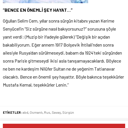
“BENCE EN ÖNEMLİ ŞEY HAYAT…”
Oğulları Selim Cem, yıllar sonra sürgün kitabını yazan Kerime
Senyücel’in “Siz sürgüne nasıl bakıyorsunuz?” sorusuna şöyle
yanıt verdi: (Muzip bir ifadeyle gülerek) “Değişik bir açıdan
bakabiliyorum. Eğer annem 1917 Bolşevik İhtilali’nden sonra
ailesiyle Rusya’dan sürülmeseydi, babam da 1924’teki sürgünden
sonra Paris’e gitmeseydi ikisi asla tanışamayacaklardı. Böylece
ne ben ne kardeşim Nilüfer Sultan ne de yeğenim Tatianavar
olacaktı. Bence en önemli şey hayattır. Böyle bakınca teşekkürler
Mustafa Kemal, teşekkürler Lenin.”
ETİKETLER:
abd
,
Osmanlı
,
Rus
,
Savaş
,
Sürgün