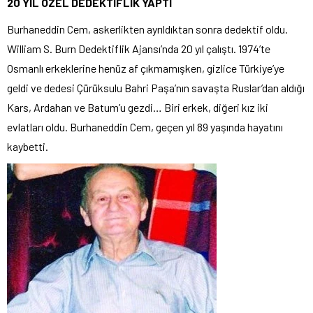
20 YIL ÖZEL DEDEKTİFLİK YAPTI
Burhaneddin Cem, askerlikten ayrıldıktan sonra dedektif oldu.
William S. Burn Dedektiflik Ajansı’nda 20 yıl çalıştı. 1974’te
Osmanlı erkeklerine henüz af çıkmamışken, gizlice Türkiye’ye
geldi ve dedesi Çürüksulu Bahri Paşa’nın savaşta Ruslar’dan aldığı
Kars, Ardahan ve Batum’u gezdi… Biri erkek, diğeri kız iki
evlatları oldu. Burhaneddin Cem, geçen yıl 89 yaşında hayatını
kaybetti.