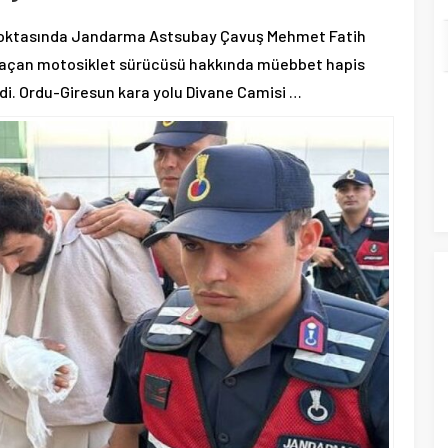
l noktasında Jandarma Astsubay Çavuş Mehmet Fatih
l açan motosiklet sürücüsü hakkında müebbet hapis
i. Ordu-Giresun kara yolu Divane Camisi …
T
T
G