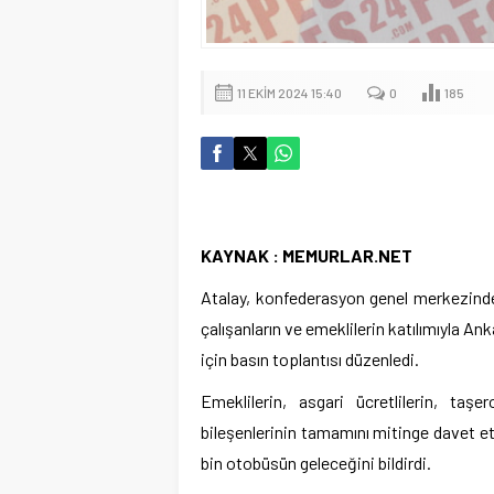
11 EKIM 2024 15:40
0
185
KAYNAK : MEMURLAR.NET
Atalay, konfederasyon genel merkezinde
çalışanların ve emeklilerin katılımıyla A
için basın toplantısı düzenledi.
Emeklilerin, asgari ücretlilerin, taş
bileşenlerinin tamamını mitinge davet etti
bin otobüsün geleceğini bildirdi.