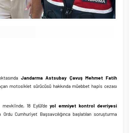
am
e
noktasında
Jandarma Astsubay Çavuş Mehmet Fatih
 açan motosiklet sürücüsü hakkında müebbet hapis cezası
 mevkiinde, 18 Eylül’de
yol emniyet kontrol devriyesi
 Ordu Cumhuriyet Başsavcılığınca başlatılan soruşturma