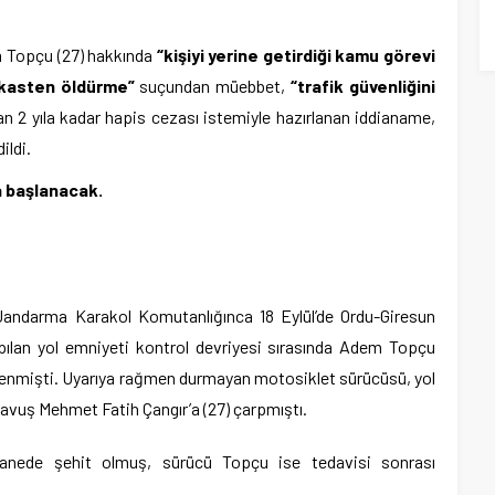
m Topçu (27) hakkında
“kişiyi yerine getirdiği kamu görevi
kasten öldürme”
suçundan müebbet,
“trafik güvenliğini
 2 yıla kadar hapis cezası istemiyle hazırlanan iddianame,
ildi.
a başlanacak.
andarma Karakol Komutanlığınca 18 Eylül’de Ordu-Giresun
ılan yol emniyeti kontrol devriyesi sırasında Adem Topçu
tenmişti. Uyarıya rağmen durmayan motosiklet sürücüsü, yol
vuş Mehmet Fatih Çangır’a (27) çarpmıştı.
astanede şehit olmuş, sürücü Topçu ise tedavisi sonrası