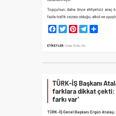
Topçu’nun, daha önce ehliyetsiz araç 
fazla trafik cezası olduğu, alkol ve uyuş
Facebook
Twitter
Pinterest
Telegr
Shar
ETİKETLER:
Ceza
,
Ordu
,
Yol
TÜRK-İŞ Başkanı Atal
farklara dikkat çekti: 
farkı var’
TÜRK-İŞ Genel Başkanı Ergün Atalay, 2