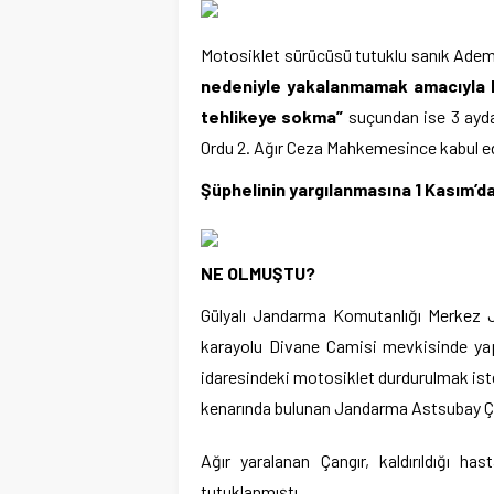
Motosiklet sürücüsü tutuklu sanık Ade
nedeniyle yakalanmamak amacıyla 
tehlikeye sokma”
suçundan ise 3 aydan
Ordu 2. Ağır Ceza Mahkemesince kabul ed
Şüphelinin yargılanmasına 1 Kasım’d
NE OLMUŞTU?
Gülyalı Jandarma Komutanlığı Merkez J
karayolu Divane Camisi mevkisinde yap
idaresindeki motosiklet durdurulmak is
kenarında bulunan Jandarma Astsubay Ça
Ağır yaralanan Çangır, kaldırıldığı h
tutuklanmıştı.