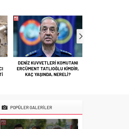
DENİZ KUVVETLERİ KOMUTANI
MSB: TERÖRSÜZ 
ERCÜMENT TATLIOĞLU KİMDİR,
BÖLGESEL İSTİKRA
KAÇ YAŞINDA, NERELİ?
SAĞLAYAC
POPÜLER GALERİLER