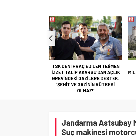
TSK’DEN İHRAÇ EDİLEN TEĞMEN
O
İZZET TALİP AKARSU’DAN AÇLIK
MİLY
GREVİNDEKİ GAZİLERE DESTEK:
‘ŞEHİT VE GAZİNİN RÜTBESİ
OLMAZ!’
Jandarma Astsubay Me
Suç makinesi motorc