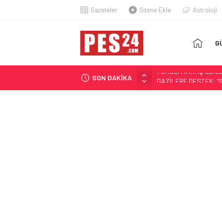
Gazeteler
Sitene Ekle
Astroloji
AN
G
SA
SON DAKİKA
OYAK ÇİMENTO İLK 6
TARİHTE BİR İLK, U
TERFİ ETTİ
DENİZ KUVVETLERİ K
NERELİ?
MSB: TERÖRSÜZ TÜR
TSK’DEN İHRAÇ EDİL
GAZİLERE DESTEK: ‘Ş