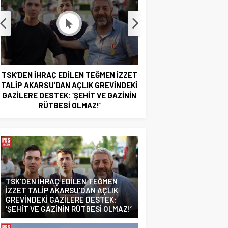
SK’DEN İHRAÇ EDİLEN TEĞMEN İZZET
OYAK ÇİMENTO İLK
ALİP AKARSU’DAN AÇLIK GREVİNDEKİ
MİLYARLARCA LİRA K
AZİLERE DESTEK: ‘ŞEHİT VE GAZİNİN
RÜTBESİ OLMAZ!’
TSK’DEN İHRAÇ EDİLEN TEĞMEN
İZZET TALİP AKARSU’DAN AÇLIK
GREVİNDEKİ GAZİLERE DESTEK:
‘ŞEHİT VE GAZİNİN RÜTBESİ OLMAZ!’