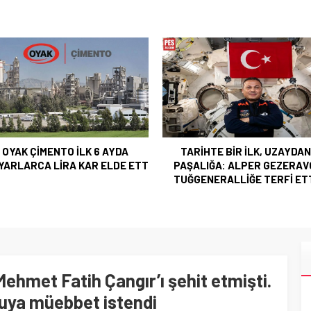
YAK ÇİMENTO İLK 6 AYDA
TARİHTE BİR İLK, UZAYDAN
ARLARCA LİRA KAR ELDE ETT
PAŞALIĞA: ALPER GEZERAVCI
TUĞGENERALLİĞE TERFİ ETTİ
hmet Fatih Çangır’ı şehit etmişti.
uya müebbet istendi