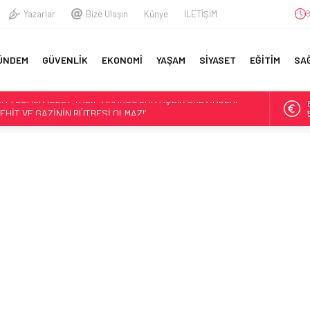
Yazarlar
Bize Ulaşın
Künye
İLETİŞİM
8
A
ÜNDEM
GÜVENLİK
EKONOMİ
YAŞAM
SİYASET
EĞİTİM
SA
YFA
 AYDA MİLYARLARCA LİRA KAR ELDE ETT
ZAYDAN PAŞALIĞA: ALPER GEZERAVCI TUĞGENERALLİĞE
OMUTANI ERCÜMENT TATLIOĞLU KİMDİR, KAÇ YAŞINDA,
KİYE BÖLGESEL İSTİKRARA KATKI SAĞLAYACAK
EN TEĞMEN İZZET TALİP AKARSU’DAN AÇLIK GREVİNDEKİ
EHİT VE GAZİNİN RÜTBESİ OLMAZ!’