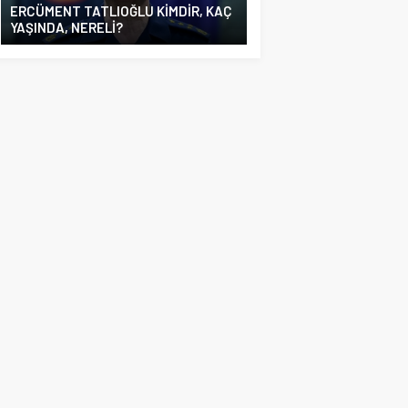
ERCÜMENT TATLIOĞLU KİMDİR, KAÇ
YAŞINDA, NERELİ?