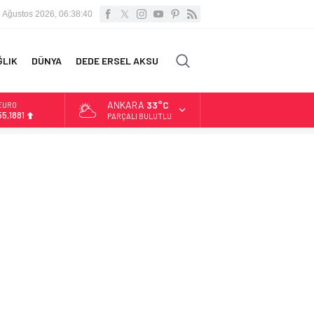
 Ağustos 2026, 06:38:42
ĞLIK
DÜNYA
DEDE ERSEL AKSU
ANKARA
33°C
ALTIN
6.660,55
PARÇALI BULUTLU
BİST
13.779,39
DOLAR
47,7111
EURO
55,1881