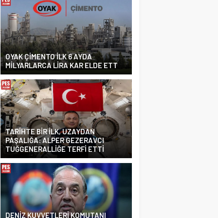
OYAK ÇİMENTO İLK 6 AYDA
MİLYARLARCA LİRA KAR ELDE ETT
TARİHTE BİR İLK, UZAYDAN
PAŞALIĞA: ALPER GEZERAVCI
TUĞGENERALLİĞE TERFİ ETTİ
DENİZ KUVVETLERİ KOMUTANI