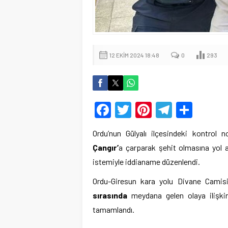
12 EKIM 2024 18:48
0
293
Facebook
Twitter
Pinterest
Telegr
Shar
Ordu’nun Gülyalı ilçesindeki kontrol 
Çangır’
a çarparak şehit olmasına yol
istemiyle iddianame düzenlendi.
Ordu-Giresun kara yolu Divane Camisi
sırasında
meydana gelen olaya ilişkin
tamamlandı.