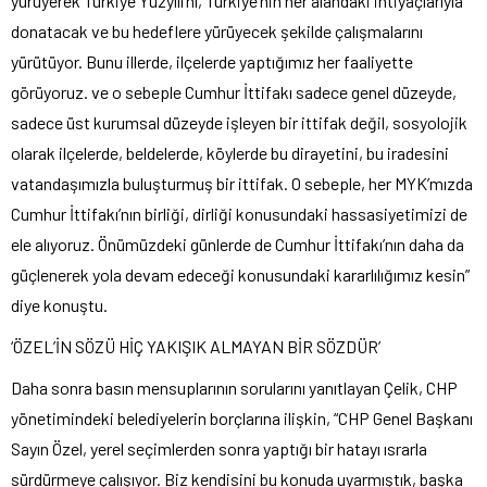
yürüyerek Türkiye Yüzyılı’nı, Türkiye’nin her alandaki ihtiyaçlarıyla
donatacak ve bu hedeflere yürüyecek şekilde çalışmalarını
yürütüyor. Bunu illerde, ilçelerde yaptığımız her faaliyette
görüyoruz. ve o sebeple Cumhur İttifakı sadece genel düzeyde,
sadece üst kurumsal düzeyde işleyen bir ittifak değil, sosyolojik
olarak ilçelerde, beldelerde, köylerde bu dirayetini, bu iradesini
vatandaşımızla buluşturmuş bir ittifak. O sebeple, her MYK’mızda
Cumhur İttifakı’nın birliği, dirliği konusundaki hassasiyetimizi de
ele alıyoruz. Önümüzdeki günlerde de Cumhur İttifakı’nın daha da
güçlenerek yola devam edeceği konusundaki kararlılığımız kesin”
diye konuştu.
‘ÖZEL’İN SÖZÜ HİÇ YAKIŞIK ALMAYAN BİR SÖZDÜR’
Daha sonra basın mensuplarının sorularını yanıtlayan Çelik, CHP
yönetimindeki belediyelerin borçlarına ilişkin, “CHP Genel Başkanı
Sayın Özel, yerel seçimlerden sonra yaptığı bir hatayı ısrarla
sürdürmeye çalışıyor. Biz kendisini bu konuda uyarmıştık, başka