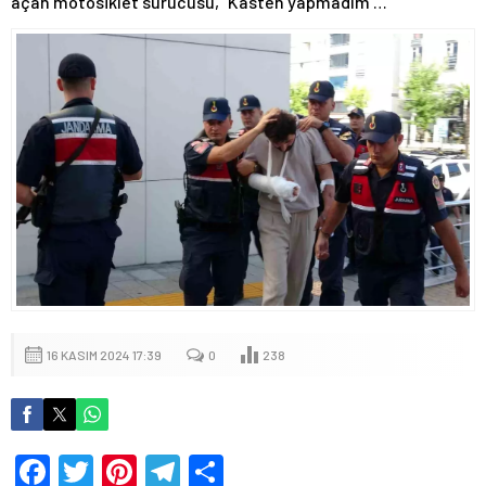
açan motosiklet sürücüsü, “Kasten yapmadım …
16 KASIM 2024 17:39
0
238
Facebook
Twitter
Pinterest
Telegram
Share