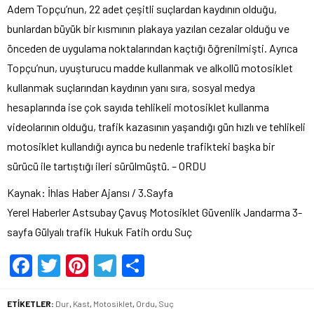
Adem Topçu’nun, 22 adet çeşitli suçlardan kaydının olduğu,
bunlardan büyük bir kısmının plakaya yazılan cezalar olduğu ve
önceden de uygulama noktalarından kaçtığı öğrenilmişti. Ayrıca
Topçu’nun, uyuşturucu madde kullanmak ve alkollü motosiklet
kullanmak suçlarından kaydının yanı sıra, sosyal medya
hesaplarında ise çok sayıda tehlikeli motosiklet kullanma
videolarının olduğu, trafik kazasının yaşandığı gün hızlı ve tehlikeli
motosiklet kullandığı ayrıca bu nedenle trafikteki başka bir
sürücü ile tartıştığı ileri sürülmüştü. – ORDU
Kaynak: İhlas Haber Ajansı / 3.Sayfa
Yerel Haberler Astsubay Çavuş Motosiklet Güvenlik Jandarma 3-
sayfa Gülyalı trafik Hukuk Fatih ordu Suç
Facebook
Twitter
Pinterest
Telegram
Share
ETİKETLER:
Dur
,
Kast
,
Motosiklet
,
Ordu
,
Suç