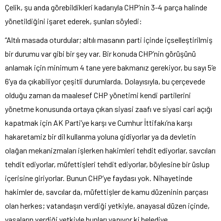
Çelik, şu anda görebildikleri kadarıyla CHP’nin 3-4 parça halinde
yönetildiğini işaret ederek, şunları söyledi:
“Altılı masada oturdular; altılı masanın parti içinde içselleştirilmiş
bir durumu var gibi bir şey var. Bir konuda CHP’nin görüşünü
anlamak için minimum 4 tane yere bakmanız gerekiyor, bu sayı 5’e
6’ya da çıkabiliyor çeşitli durumlarda. Dolayısıyla, bu çerçevede
olduğu zaman da maalesef CHP yönetimi kendi partilerini
yönetme konusunda ortaya çıkan siyasi zaafı ve siyasi cari açığı
kapatmak için AK Parti’ye karşı ve Cumhur İttifakı’na karşı
hakaretamiz bir dil kullanma yoluna gidiyorlar ya da devletin
olağan mekanizmaları işlerken hakimleri tehdit ediyorlar, savcıları
tehdit ediyorlar, müfettişleri tehdit ediyorlar, böylesine bir üslup
içerisine giriyorlar. Bunun CHP’ye faydası yok. Nihayetinde
hakimler de, savcılar da, müfettişler de kamu düzeninin parçası
olan herkes; vatandaşın verdiği yetkiyle, anayasal düzen içinde,
yasaların verdiği yetkiyle bunları yapıyor ki belediye