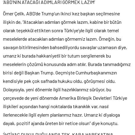
‘ABD’NİN ATACAĞI ADIMLARI GÖRMEK LAZIM’
Ömer Çelik, ABD’de Trump’un ikinci kez başkan seçilmesine
ilişkin de, “Atacakları adımları görmek lazım, kabine bir bütün
olarak teşekkül ettikten sonra Türkiye’yle ilgili olarak temel
meselelerde atacakları adımları görmemiz lazım. Örneğin, bu
savaşın bitirilmesinden bahsediliyordu savaşlar uzamasın diye,
umarız ki burada hakkaniyetli bir tutum sergilenerek bu
meselelerin çözümü konusunda adım atılır. Burada tanımadığımız
birisi değil Başkan Trump. Geçmişte Cumhurbaşkanımızın
kendisiyle pek çok safhada hukuku oldu, görüşmesi oldu.
Dolayısıyla, yeni dönemle ilgili hazırlıklarımız sürüyor, bu
çerçevede de yeni dönemde Amerika Birleşik Devletleri Türkiye
ilişkileri açısından hangi noktalarda tıkanıklık var, nasıl
ilerlenecekle ilgili eylem planlarımız hazır. Umarız ki diyaloga
dayalı, pozitif ajanda üreten bir netice olsun” diye konuştu.
‘İHTİYAÇ DUYULDUĞU ANDA TSK, KARA HAREKATINA