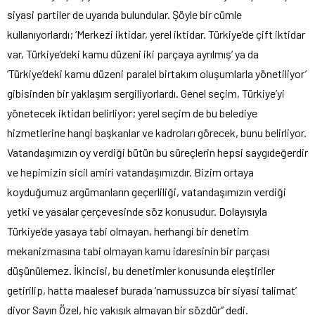
siyasi partiler de uyarıda bulundular. Şöyle bir cümle
kullanıyorlardı; ‘Merkezi iktidar, yerel iktidar. Türkiye’de çift iktidar
var, Türkiye’deki kamu düzeni iki parçaya ayrılmış’ ya da
‘Türkiye’deki kamu düzeni paralel birtakım oluşumlarla yönetiliyor’
gibisinden bir yaklaşım sergiliyorlardı. Genel seçim, Türkiye’yi
yönetecek iktidarı belirliyor; yerel seçim de bu belediye
hizmetlerine hangi başkanlar ve kadroları görecek, bunu belirliyor.
Vatandaşımızın oy verdiği bütün bu süreçlerin hepsi saygıdeğerdir
ve hepimizin sicil amiri vatandaşımızdır. Bizim ortaya
koyduğumuz argümanların geçerliliği, vatandaşımızın verdiği
yetki ve yasalar çerçevesinde söz konusudur. Dolayısıyla
Türkiye’de yasaya tabi olmayan, herhangi bir denetim
mekanizmasına tabi olmayan kamu idaresinin bir parçası
düşünülemez. İkincisi, bu denetimler konusunda eleştiriler
getirilip, hatta maalesef burada ‘namussuzca bir siyasi talimat’
diyor Sayın Özel, hiç yakışık almayan bir sözdür” dedi.