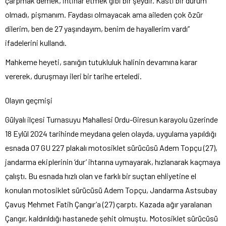
çarpmak demek, intihar etmek gibi bir şeydir. Kasti bir durum
olmadı, pişmanım. Faydası olmayacak ama aileden çok özür
dilerim, ben de 27 yaşındayım, benim de hayallerim vardı”
ifadelerini kullandı.
Mahkeme heyeti, sanığın tutukluluk halinin devamına karar
vererek, duruşmayı ileri bir tarihe erteledi.
Olayın geçmişi
Gülyalı ilçesi Turnasuyu Mahallesi Ordu-Giresun karayolu üzerinde
18 Eylül 2024 tarihinde meydana gelen olayda, uygulama yapıldığı
esnada 07 GU 227 plakalı motosiklet sürücüsü Adem Topçu (27),
jandarma ekiplerinin ‘dur’ ihtarına uymayarak, hızlanarak kaçmaya
çalıştı. Bu esnada hızlı olan ve farklı bir suçtan ehliyetine el
konulan motosiklet sürücüsü Adem Topçu, Jandarma Astsubay
Çavuş Mehmet Fatih Çangır’a (27) çarptı. Kazada ağır yaralanan
Çangır, kaldırıldığı hastanede şehit olmuştu. Motosiklet sürücüsü