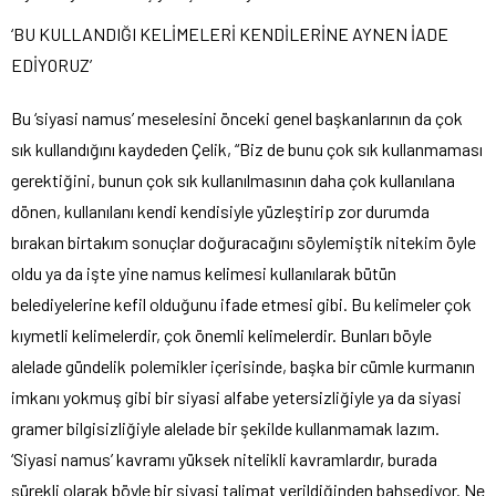
‘BU KULLANDIĞI KELİMELERİ KENDİLERİNE AYNEN İADE
EDİYORUZ’
Bu ‘siyasi namus’ meselesini önceki genel başkanlarının da çok
sık kullandığını kaydeden Çelik, “Biz de bunu çok sık kullanmaması
gerektiğini, bunun çok sık kullanılmasının daha çok kullanılana
dönen, kullanılanı kendi kendisiyle yüzleştirip zor durumda
bırakan birtakım sonuçlar doğuracağını söylemiştik nitekim öyle
oldu ya da işte yine namus kelimesi kullanılarak bütün
belediyelerine kefil olduğunu ifade etmesi gibi. Bu kelimeler çok
kıymetli kelimelerdir, çok önemli kelimelerdir. Bunları böyle
alelade gündelik polemikler içerisinde, başka bir cümle kurmanın
imkanı yokmuş gibi bir siyasi alfabe yetersizliğiyle ya da siyasi
gramer bilgisizliğiyle alelade bir şekilde kullanmamak lazım.
‘Siyasi namus’ kavramı yüksek nitelikli kavramlardır, burada
sürekli olarak böyle bir siyasi talimat verildiğinden bahsediyor. Ne