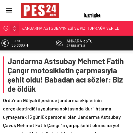
İLETİŞİM
JANDARMA ASTSUBAYIN EŞİ VE KIZI TOPRAĞA VERİLDİ!
OĞLU İLE KENDİSİ İSE…
ANKARA
33°C
ALTIN
87 YAŞINDAKİ EMEKLİ ASTSUBAY HAYATINI KAYBETTİ
6.543,59
AZ BULUTLU
YAKALANAN FİRARİ ESKİ YÜZBAŞININ İFADESİ ORTAYA
BİST
ÇIKTI
Jandarma Astsubay Mehmet Fatih
13.798,82
HAYAT HİKAYELERİ YAŞ KARARLARIYLA GÜNDEME GELDİ.
Çangır motosikletin çarpmasıyla
DOLAR
TÜRKİYE ÜÇ KOMUTANI KONUŞUYOR
47,7010
şehit oldu! Babadan acı sözler: Biz
ASKERİ LOJMANDA CİNAYET: ÜST KAT KOMŞUSU
EURO
de öldük
ASTSUBAYIN EŞİNİ ÖLDÜREN UZMAN ÇAVUŞA
55,0063
AĞIRLAŞTIRIMIŞ MÜEBBET VE 11 YIL HAPİS CEZASI
Ordu’nun Gülyalı ilçesinde jandarma ekiplerinin
gerçekleştirdiği uygulama noktasında ‘dur’ ihtarına
uymayarak 15 günlük personel olan Jandarma Astsubay
Çavuş Mehmet Fatih Çangır’a çarpıp şehit olmasına yol