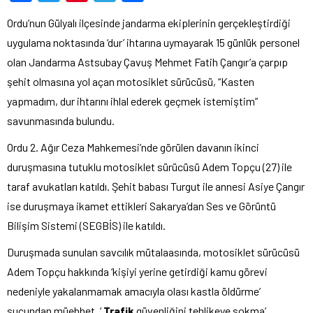
Ordu’nun Gülyalı ilçesinde jandarma ekiplerinin gerçekleştirdiği
uygulama noktasında ‘dur’ ihtarına uymayarak 15 günlük personel
olan Jandarma Astsubay Çavuş Mehmet Fatih Çangır’a çarpıp
şehit olmasına yol açan motosiklet sürücüsü, “Kasten
yapmadım, dur ihtarını ihlal ederek geçmek istemiştim”
savunmasında bulundu.
Ordu 2. Ağır Ceza Mahkemesi’nde görülen davanın ikinci
duruşmasına tutuklu motosiklet sürücüsü Adem Topçu (27) ile
taraf avukatları katıldı. Şehit babası Turgut ile annesi Asiye Çangır
ise duruşmaya ikamet ettikleri Sakarya’dan Ses ve Görüntü
Bilişim Sistemi (SEGBİS) ile katıldı.
Duruşmada sunulan savcılık mütalaasında, motosiklet sürücüsü
Adem Topçu hakkında ‘kişiyi yerine getirdiği kamu görevi
nedeniyle yakalanmamak amacıyla olası kastla öldürme’
suçundan müebbet, ‘
Trafik
güvenliğini tehlikeye sokma’