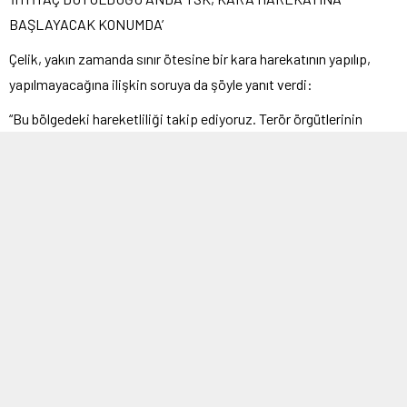
BAŞLAYACAK KONUMDA’
Çelik, yakın zamanda sınır ötesine bir kara harekatının yapılıp,
yapılmayacağına ilişkin soruya da şöyle yanıt verdi:
“Bu bölgedeki hareketliliği takip ediyoruz. Terör örgütlerinin
hareketlilikleri ya da birtakım odaklar tarafından hareketli hale
getirilmelerine dair birtakım gelişmeleri yakından takip ettiğimizi
söyleyebilirim. Fakat şöyle bir noktadayız; yıllar evvel işte bir kara
harekatına karar veriliyordu ve bunun bir planlaması yapılıyordu.
Bu planlama çerçevesinde işte 1 hafta, 10 gün, 1 ay, 3 ay sonra
diyelim ki kara harekatı gerçekleşiyordu. Şimdi böyle bir durumda
değiliz, bölgemizde gelişmeler son derece dinamiktir. Dolayısıyla
Türk Silahlı Kuvvetleri, Cumhurbaşkanımız tarafından verilen
talimatlar çerçevesinde, talimat verildiği andan itibaren harekete
geçecek şekilde hazır ve tetiktedir. Bölgedeki gelişmeleri
izliyoruz, burada terör örgütlerinin hareketliliklerinin de