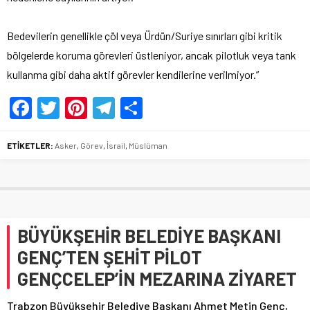
Bedevilerin genellikle çöl veya Ürdün/Suriye sınırları gibi kritik
bölgelerde koruma görevleri üstleniyor, ancak pilotluk veya tank
kullanma gibi daha aktif görevler kendilerine verilmiyor.”
Facebook
Twitter
Pinterest
Telegram
Share
ETİKETLER:
Asker
,
Görev
,
İsrail
,
Müslüman
BÜYÜKŞEHİR BELEDİYE BAŞKANI
GENÇ’TEN ŞEHİT PİLOT
GENÇCELEP’İN MEZARINA ZİYARET
Trabzon Büyükşehir Belediye Başkanı Ahmet Metin Genç,