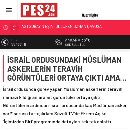
İLETİŞİM
JANDARMA ASTSUBAYIN EŞİ VE KIZI TOPRAĞA VERİLDİ!
OĞLU İLE KENDİSİ İSE…
ANKARA
33°C
ALTIN
87 YAŞINDAKİ EMEKLİ ASTSUBAY HAYATINI KAYBETTİ
6.660,55
ÇOK BULUTLU
YAKALANAN FİRARİ ESKİ YÜZBAŞININ İFADESİ ORTAYA
BİST
ÇIKTI
İSRAİL ORDUSUNDAKİ MÜSLÜMAN
13.779,39
TSK’DEN İHRAÇ EDİLEN TEĞMEN İZZET TALİP AKARSU’DAN
ASKERLERİN TERAVİH
DOLAR
AÇLIK GREVİNDEKİ GAZİLERE DESTEK: ‘ŞEHİT VE GAZİNİN
47,7111
GÖRÜNTÜLERİ ORTAYA ÇIKTI AMA…
RÜTBESİ OLMAZ!’
EURO
ASKERİ LOJMANDA CİNAYET: ÜST KAT KOMŞUSU
55,1881
İsrail ordusunda görev yapan Müslüman askerlerin teravih
ASTSUBAYIN EŞİNİ ÖLDÜREN UZMAN ÇAVUŞA
namazı kıldığı anlara ait görüntüler ortaya çıktı.
AĞIRLAŞTIRIMIŞ MÜEBBET VE 11 YIL HAPİS CEZASI
Görüntülerin ardından ‘İsrail ordusunda kaç Müslüman asker
var?’ sorusu tartışılırken Sözcü TV’de Ekrem Açıkel
‘İçimizden Biri’ programında detayları tek tek anlattı.