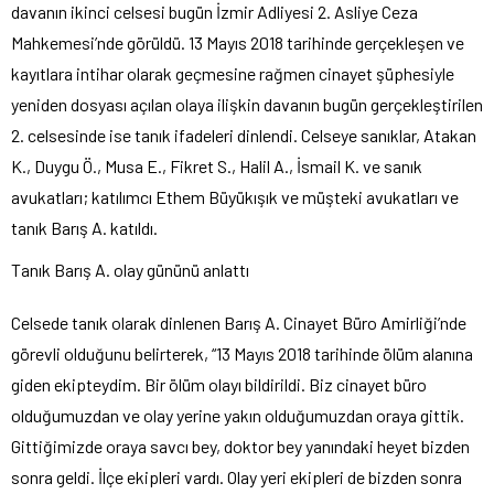
davanın ikinci celsesi bugün İzmir Adliyesi 2. Asliye Ceza
Mahkemesi’nde görüldü. 13 Mayıs 2018 tarihinde gerçekleşen ve
kayıtlara intihar olarak geçmesine rağmen cinayet şüphesiyle
yeniden dosyası açılan olaya ilişkin davanın bugün gerçekleştirilen
2. celsesinde ise tanık ifadeleri dinlendi. Celseye sanıklar, Atakan
K., Duygu Ö., Musa E., Fikret S., Halil A., İsmail K. ve sanık
avukatları; katılımcı Ethem Büyükışık ve müşteki avukatları ve
tanık Barış A. katıldı.
Tanık Barış A. olay gününü anlattı
Celsede tanık olarak dinlenen Barış A. Cinayet Büro Amirliği’nde
görevli olduğunu belirterek, “13 Mayıs 2018 tarihinde ölüm alanına
giden ekipteydim. Bir ölüm olayı bildirildi. Biz cinayet büro
olduğumuzdan ve olay yerine yakın olduğumuzdan oraya gittik.
Gittiğimizde oraya savcı bey, doktor bey yanındaki heyet bizden
sonra geldi. İlçe ekipleri vardı. Olay yeri ekipleri de bizden sonra