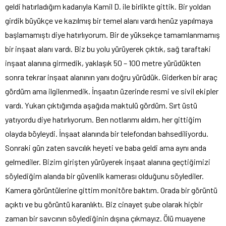
geldi hatırladığım kadarıyla Kamil D. ile birlikte gittik. Bir yoldan
girdik büyükçe ve kazılmış bir temel alanı vardı henüz yapılmaya
başlamamıştı diye hatırlıyorum. Bir de yüksekçe tamamlanmamış
bir inşaat alanı vardı. Biz bu yolu yürüyerek çıktık, sağ taraftaki
inşaat alanına girmedik, yaklaşık 50 – 100 metre yürüdükten
sonra tekrar inşaat alanının yanı doğru yürüdük. Giderken bir araç
gördüm ama ilgilenmedik. İnşaatın üzerinde resmi ve sivil ekipler
vardı. Yukarı çıktığımda aşağıda maktulü gördüm. Sırt üstü
yatıyordu diye hatırlıyorum. Ben notlarımı aldım, her gittiğim
olayda böyleydi. İnşaat alanında bir telefondan bahsediliyordu.
Sonraki gün zaten savcılık heyeti ve baba geldi ama aynı anda
gelmediler. Bizim girişten yürüyerek inşaat alanına geçtiğimizi
söylediğim alanda bir güvenlik kamerası olduğunu söylediler.
Kamera görüntülerine gittim monitöre baktım. Orada bir görüntü
açıktı ve bu görüntü karanlıktı. Biz cinayet şube olarak hiçbir
zaman bir savcının söylediğinin dışına çıkmayız. Ölü muayene