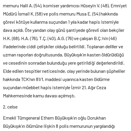
memuru Halil A. (54), komiser yardımcısı Hüseyin V. (48), Emniyet
Müdürü İsmail K. (58) ve polis memuru Musa E. (54) hakkında
görevi kötüye kullanma suçundan 1 yıla kadar hapis istemiyle
dava açıldı. Öte yandan olay günü şantiyede görevli olan bekçiler
H.K. (68), H.A. (76), T.Ç. (40), A.G. (76) ve çalışan B.Ç.’nin (46)
ifadelerinde ciddi çelişkiler olduğu belirtildi. Toplanan deliller ve
uzman raporları doğrultusunda, Büyükışık’ın kasten öldürüldüğü
ve cesedinin sonradan bulunduğu yere getirildiği değerlendirildi.
Elde edilen tespitler neticesinde, olay yerinde bulunan şüpheliler
hakkında TCK’nın 81/1. maddesi uyarınca kasten öldürme
suçundan müebbet hapis istemiyle İzmir 21. Ağır Ceza
Mahkemesinde kamu davası açılmıştı.
2. celse
Emekli Tümgeneral Ethem Büyükışık’ın oğlu Dorukhan
Büyükışık’ın ölümüne ilişkin 8 polis memurunun yargılandığı