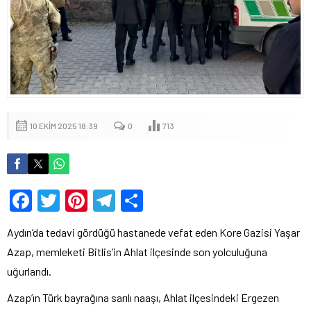
10 EKIM 2025 18:39
0
713
Facebook
Twitter
Pinterest
Telegram
Share
Aydın’da tedavi gördüğü hastanede vefat eden Kore Gazisi Yaşar
Azap, memleketi Bitlis’in Ahlat ilçesinde son yolculuğuna
uğurlandı.
Azap’ın Türk bayrağına sarılı naaşı, Ahlat ilçesindeki Ergezen