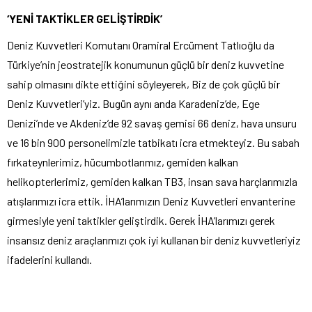
‘YENİ TAKTİKLER GELİŞTİRDİK’
Deniz Kuvvetleri Komutanı Oramiral Ercüment Tatlıoğlu da
Türkiye’nin jeostratejik konumunun güçlü bir deniz kuvvetine
sahip olmasını dikte ettiğini söyleyerek, Biz de çok güçlü bir
Deniz Kuvvetleri’yiz. Bugün aynı anda Karadeniz’de, Ege
Denizi’nde ve Akdeniz’de 92 savaş gemisi 66 deniz, hava unsuru
ve 16 bin 900 personelimizle tatbikatı icra etmekteyiz. Bu sabah
fırkateynlerimiz, hücumbotlarımız, gemiden kalkan
helikopterlerimiz, gemiden kalkan TB3, insan sava harçlarımızla
atışlarımızı icra ettik. İHA’larımızın Deniz Kuvvetleri envanterine
girmesiyle yeni taktikler geliştirdik. Gerek İHA’larımızı gerek
insansız deniz araçlarımızı çok iyi kullanan bir deniz kuvvetleriyiz
ifadelerini kullandı.