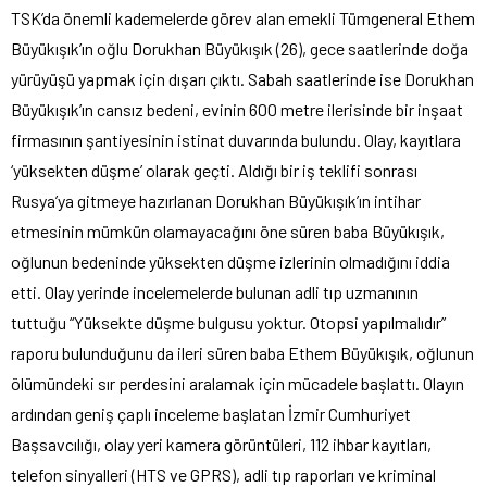
TSK’da önemli kademelerde görev alan emekli Tümgeneral Ethem
Büyükışık’ın oğlu Dorukhan Büyükışık (26), gece saatlerinde doğa
yürüyüşü yapmak için dışarı çıktı. Sabah saatlerinde ise Dorukhan
Büyükışık’ın cansız bedeni, evinin 600 metre ilerisinde bir inşaat
firmasının şantiyesinin istinat duvarında bulundu. Olay, kayıtlara
‘yüksekten düşme’ olarak geçti. Aldığı bir iş teklifi sonrası
Rusya’ya gitmeye hazırlanan Dorukhan Büyükışık’ın intihar
etmesinin mümkün olamayacağını öne süren baba Büyükışık,
oğlunun bedeninde yüksekten düşme izlerinin olmadığını iddia
etti. Olay yerinde incelemelerde bulunan adli tıp uzmanının
tuttuğu “Yüksekte düşme bulgusu yoktur. Otopsi yapılmalıdır”
raporu bulunduğunu da ileri süren baba Ethem Büyükışık, oğlunun
ölümündeki sır perdesini aralamak için mücadele başlattı. Olayın
ardından geniş çaplı inceleme başlatan İzmir Cumhuriyet
Başsavcılığı, olay yeri kamera görüntüleri, 112 ihbar kayıtları,
telefon sinyalleri (HTS ve GPRS), adli tıp raporları ve kriminal