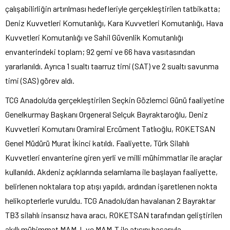
çalışabilirliğin artırılması hedefleriyle gerçekleştirilen tatbikatta;
Deniz Kuvvetleri Komutanlığı, Kara Kuvvetleri Komutanlığı, Hava
Kuvvetleri Komutanlığı ve Sahil Güvenlik Komutanlığı
envanterindeki toplam; 92 gemi ve 66 hava vasıtasından
yararlanıldı. Ayrıca 1 sualtı taarruz timi (SAT) ve 2 sualtı savunma
timi (SAS) görev aldı.
TCG Anadolu’da gerçekleştirilen Seçkin Gözlemci Günü faaliyetine
Genelkurmay Başkanı Orgeneral Selçuk Bayraktaroğlu, Deniz
Kuvvetleri Komutanı Oramiral Ercüment Tatlıoğlu, ROKETSAN
Genel Müdürü Murat İkinci katıldı. Faaliyette, Türk Silahlı
Kuvvetleri envanterine giren yerli ve milli mühimmatlar ile araçlar
kullanıldı. Akdeniz açıklarında selamlama ile başlayan faaliyette,
belirlenen noktalara top atışı yapıldı, ardından işaretlenen nokta
helikopterlerle vuruldu. TCG Anadolu’dan havalanan 2 Bayraktar
TB3 silahlı insansız hava aracı, ROKETSAN tarafından geliştirilen
akıllı mühimmat MAM-L ve MAM-T ile atışını başarıyla