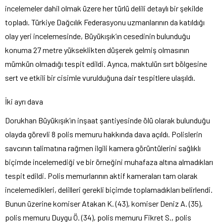
incelemeler dahil olmak üzere her türlü delili detaylı bir şekilde
topladı. Türkiye Dağcılık Federasyonu uzmanlarının da katıldığı
olay yeri incelemesinde, Büyükışık’ın cesedinin bulunduğu
konuma 27 metre yükseklikten düşerek gelmiş olmasının
mümkün olmadığı tespit edildi. Ayrıca, maktulün sırt bölgesine
sert ve etkili bir cisimle vurulduğuna dair tespitlere ulaşıldı.
İki ayrı dava
Dorukhan Büyükışık’ın inşaat şantiyesinde ölü olarak bulunduğu
olayda görevli 8 polis memuru hakkında dava açıldı. Polislerin
savcının talimatına rağmen ilgili kamera görüntülerini sağlıklı
biçimde incelemediği ve bir örneğini muhafaza altına almadıkları
tespit edildi. Polis memurlarının aktif kameraları tam olarak
incelemedikleri, delilleri gerekli biçimde toplamadıkları belirlendi.
Bunun üzerine komiser Atakan K. (43), komiser Deniz A. (35),
polis memuru Duygu Ö. (34), polis memuru Fikret S., polis