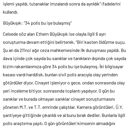
işlemi yapıldı, tutanaklar imzalandı sonra da ayrıldık” ifadelerini
kullandı.
Büyükışık: “34 polis bu işe bulaşmış”
Celsede söz alan Ethem Büyükışık ise olayla ilgili 6 ayrı
soruşturma devam ettiğini belirterek, “Biri kasten öldürme suçu.
Şu an da 21’inci ağır ceza mahkemesinde ilk duruşması yapıldı. Bu
dava içinde çok sayıda bu sanıklar ve tanıkların dışında çok sayıda
bizim rakamlarımıza göre 34 polis bu işe bulaşmış. İki bilgisayar
kasası vardı harddisk, bunları sivil polis aracıyla olay yerinden
götürdüler diyor. Cinayet işleniyor o gece, ondan sonrasında olay
yeri inceleme bitiyor, sonrasında toplantı yapılıyor. O gün bu
sanıklar ve burada olmayan sanıklar cinayet soruşturmasını
yöneten M.T. ve T.T. emrinde çalıştılar. Kamera görüntüleri, Ü.Y.
şantiyeye gittiğinde çıkarıldı ve al bunu bırak dediler. Bunlarla ilgili
polis araştırma yaptı. O gün görüntüleri kimsenin almadığını