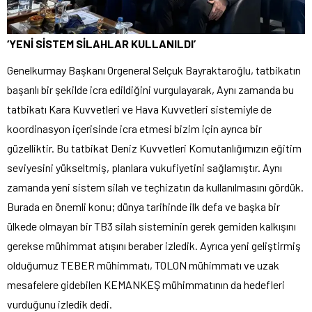
‘YENİ SİSTEM SİLAHLAR KULLANILDI’
Genelkurmay Başkanı Orgeneral Selçuk Bayraktaroğlu, tatbikatın
başarılı bir şekilde icra edildiğini vurgulayarak, Aynı zamanda bu
tatbikatı Kara Kuvvetleri ve Hava Kuvvetleri sistemiyle de
koordinasyon içerisinde icra etmesi bizim için ayrıca bir
güzelliktir. Bu tatbikat Deniz Kuvvetleri Komutanlığımızın eğitim
seviyesini yükseltmiş, planlara vukufiyetini sağlamıştır. Aynı
zamanda yeni sistem silah ve teçhizatın da kullanılmasını gördük.
Burada en önemli konu; dünya tarihinde ilk defa ve başka bir
ülkede olmayan bir TB3 silah sisteminin gerek gemiden kalkışını
gerekse mühimmat atışını beraber izledik. Ayrıca yeni geliştirmiş
olduğumuz TEBER mühimmatı, TOLON mühimmatı ve uzak
mesafelere gidebilen KEMANKEŞ mühimmatının da hedefleri
vurduğunu izledik dedi.