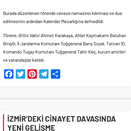
Burada düzenlenen törende cenaze namazının kılınması ve dua
edilmesinin ardından Kalender Mezarlığı’na defnedildi.
Törene, Bitlis Valisi Ahmet Karakaya, Ahlat Kaymakamı Batuhan
Bingöl, İl Jandarma Komutanı Tuğgeneral Barış Soyal, Tatvan 10.
Komando Tugay Komutanı Tuğgeneral Tahir Kılıç, kurum amirleri
ve vatandaşlar katıldı.
Facebook
Twitter
Pinterest
Telegram
Share
İZMİR’DEKİ CİNAYET DAVASINDA
YENİ GELİŞME