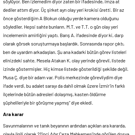
söylüyor. Ben izlemedim diyor zaten bir ifadesinde, imza at
dediler attım diyor. Üç şirket ayrı olay yeri krokisi üretti. Bir az
önce gösterdiğim A Blokun olduğu yerde kamera olduğunu
söylediler. Hepsi sahte bunların. M.T. ve T.T. o gün olay yeri
incelemenin amirliğini yaptı. Barış A. ifadesinde diyor ki, darp
olarak görsek soruşturmaya başlardık. Sonrasında rapor çıktı,
ben de uyardım arkadaşları. Şu ana kadarki bütün görev listeleri
elinizdeki sahte. Mesela Atakan K. olay yerinde görevli, listede
izinde göstermişler. Hiç kimse listede gösterildiği şekilde değil.
Musa Ç. diye bir adam var. Polis merkezinde görevliydim diye
ifade verdi, bu adalet sarayı da dahil olmak üzere İzmir’in farklı
ilçelerinde bütün adresleri dolaşmış, kasten öldürme
şüphelileriyle bir görüşme yapmış” diye ekledi.
Ara karar
Savunmalarının ve tanık beyanının ardından açıklan ara kararda,
olayla ilgili olarak 21’inci Ağır Ceza Mahkemesi’nde görülen dosya