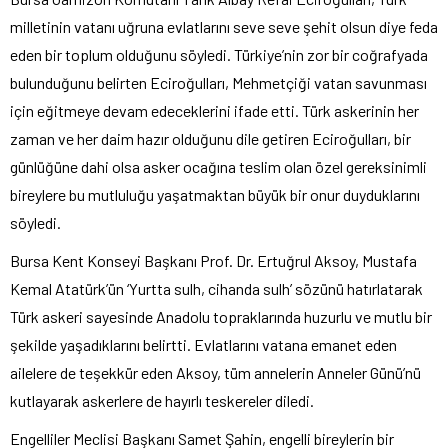
milletinin vatanı uğruna evlatlarını seve seve şehit olsun diye feda
eden bir toplum olduğunu söyledi. Türkiye’nin zor bir coğrafyada
bulunduğunu belirten Eciroğulları, Mehmetçiği vatan savunması
için eğitmeye devam edeceklerini ifade etti. Türk askerinin her
zaman ve her daim hazır olduğunu dile getiren Eciroğulları, bir
günlüğüne dahi olsa asker ocağına teslim olan özel gereksinimli
bireylere bu mutluluğu yaşatmaktan büyük bir onur duyduklarını
söyledi.
Bursa Kent Konseyi Başkanı Prof. Dr. Ertuğrul Aksoy, Mustafa
Kemal Atatürk’ün ‘Yurtta sulh, cihanda sulh’ sözünü hatırlatarak
Türk askeri sayesinde Anadolu topraklarında huzurlu ve mutlu bir
şekilde yaşadıklarını belirtti. Evlatlarını vatana emanet eden
ailelere de teşekkür eden Aksoy, tüm annelerin Anneler Günü’nü
kutlayarak askerlere de hayırlı teskereler diledi.
Engelliler Meclisi Başkanı Samet Şahin, engelli bireylerin bir