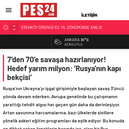
İLETİŞİM
ERENKÖY DİRENİŞİ 62. YIL DÖNÜMÜNDE ANILDI
EMEKLİ PROMOSYONUNDA RAKAMLAR DEĞİŞTİ: EN
ANKARA
31°C
ALTIN
YÜKSEK EMEKLİ PROMOSYONU HANGİ BANKADA?
6.680,93
AZ BULUTLU
AĞUSTOS 2026 GÜNCEL LİSTE
BİST
EMEKLİ ASTSUBAY 140 BİN LİRASINI KAYBETTİ
7’den 70’e savaşa hazırlanıyor!
13.795,57
VALİ İLE O YILLARDA JANDARMA KARAKOLUNDA GÖREVLİ
Hedef yarım milyon: ‘Rusya’nın kapı
DOLAR
ASKERİN 9 YILLIK DUA BULUŞMASI
47,7189
bekçisi’
DR. ASTSUBAY OLCAY KAAN ÇAKIR’DAN KANSER
EURO
HÜCRESİNE MANYETİK DARBE
55,2097
Rusya’nın Ukrayna’yı işgal girişimiyle başlayan savaş 3’üncü
yılında devam ederken, Avrupa genelinde bu çatışmanın
yarattığı tehdit algısı her geçen gün daha da derinleşiyor.
Artan savunma harcamalarına, bazı ülkelerde sivillere
yönelik askeri eğitim programları da eşlik ediyor. Bu konuda
en dikkat çeken örneklerin başında ise, olası bir Rus