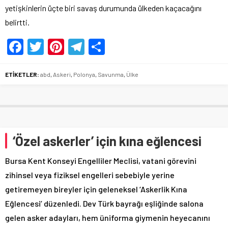
yetişkinlerin üçte biri savaş durumunda ülkeden kaçacağını
belirtti.
Facebook
Twitter
Pinterest
Telegram
Share
ETİKETLER:
abd
,
Askeri
,
Polonya
,
Savunma
,
Ülke
‘Özel askerler’ için kına eğlencesi
Bursa Kent Konseyi Engelliler Meclisi, vatani görevini
zihinsel veya fiziksel engelleri sebebiyle yerine
getiremeyen bireyler için geleneksel ‘Askerlik Kına
Eğlencesi’ düzenledi. Dev Türk bayrağı eşliğinde salona
gelen asker adayları, hem üniforma giymenin heyecanını