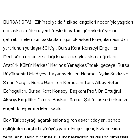
BURSA (İGFA) – Zihinsel ya da fiziksel engelleri nedeniyle yaşıtları
gibi askere gidemeyen bireylerin vatani görevlerini yerine
getirebilmeleri için başlatılan 1 günlük askerlik uygulamasından
yararlanan yaklaşık 80 kişi, Bursa Kent Konseyi Engelliler
Meclisi’nin organize ettiği kına gecesiyle askere uğurlandı.
Atatürk Kültür Merkezi Merinos Yerleşkesi’ndeki geceye, Bursa
Büyükşehir Belediyesi Başkanvekilleri Mehmet Aydın Saldız ve
Sinan Nergiz, Bursa Garnizon Komutanı Tank Albay Refai
Eciroğulları, Bursa Kent Konseyi Başkanı Prof. Dr. Ertuğrul
Aksoy, Engelliler Meclisi Başkanı Samet Şahin, askeri erkan ve
engelli bireylerin aileleri katıldı.
Dev Türk bayrağı açarak salona giren asker adayları, bando
eşliğinde marşlarla yürüyüş yaptı. Engelli genç kızların kına
tepsilerini taşıdığı yürüyüş, Türk bayrağının dalgalandırılmasıyla