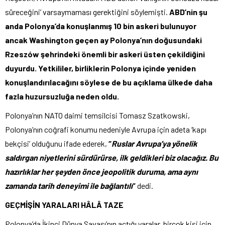
süreceğini’ varsaymaması gerektiğini söylemişti.
ABD’nin şu
anda Polonya’da konuşlanmış 10 bin askeri bulunuyor
ancak Washington geçen ay Polonya’nın doğusundaki
Rzeszów şehrindeki önemli bir askeri üsten çekildiğini
duyurdu. Yetkililer, birliklerin Polonya içinde yeniden
konuşlandırılacağını söylese de bu açıklama ülkede daha
fazla huzursuzluğa neden oldu.
Polonya’nın NATO daimi temsilcisi Tomasz Szatkowski,
Polonya’nın coğrafi konumu nedeniyle Avrupa için adeta ‘kapı
bekçisi’ olduğunu ifade ederek,
“
Ruslar Avrupa’ya yönelik
saldırgan niyetlerini sürdürürse, ilk geldikleri biz olacağız. Bu
hazırlıklar her şeyden önce jeopolitik duruma, ama aynı
zamanda tarih deneyimi ile bağlantılı
”
dedi.
GEÇMİŞİN YARALARI HÂLÂ TAZE
Polonya’da İkinci Dünya Savaşı’nın açtığı yaralar, birçok kişi için