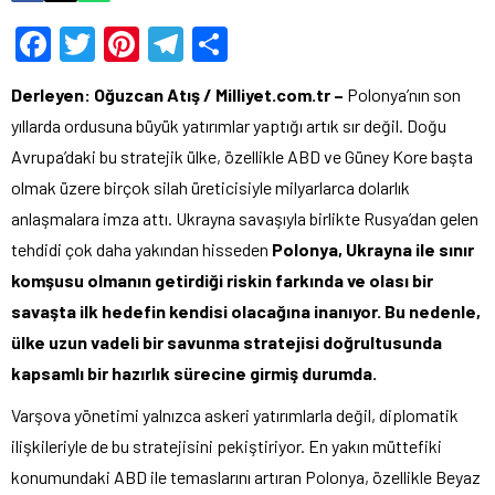
Facebook
Twitter
Pinterest
Telegram
Share
Derleyen: Oğuzcan Atış / Milliyet.com.tr –
Polonya’nın son
yıllarda ordusuna büyük yatırımlar yaptığı artık sır değil. Doğu
Avrupa’daki bu stratejik ülke, özellikle ABD ve Güney Kore başta
olmak üzere birçok silah üreticisiyle milyarlarca dolarlık
anlaşmalara imza attı. Ukrayna savaşıyla birlikte Rusya’dan gelen
tehdidi çok daha yakından hisseden
Polonya, Ukrayna ile sınır
komşusu olmanın getirdiği riskin farkında ve olası bir
savaşta ilk hedefin kendisi olacağına inanıyor. Bu nedenle,
ülke uzun vadeli bir savunma stratejisi doğrultusunda
kapsamlı bir hazırlık sürecine girmiş durumda.
Varşova yönetimi yalnızca askeri yatırımlarla değil, diplomatik
ilişkileriyle de bu stratejisini pekiştiriyor. En yakın müttefiki
konumundaki ABD ile temaslarını artıran Polonya, özellikle Beyaz