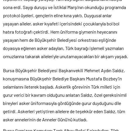
sona erdi. Saygı duruşu ve İstiklal Marşı’nın okunduğu programda
protokol üyeleri, gençlerin eline kına yaktı. Duygusal anlar
yaşayan aileler, asker kıyafeti içerisindeki çocuklarıyla bol bol
hatıra fotoğrafı çektirdi. Hem üniforma giymenin heyecanını
yaşayan hem de Büyükşehir Belediyesi orkestrası eşliğinde
doyasıya eğlenen asker adayları, Türk bayrağı işlemeli yazmaları
omuzlarına takarak aileleriyle unutamayacakları bir akşam yaşadı.
Bursa Büyükşehir Belediyesi Başkanvekili Mehmet Aydın Saldız,
konuşmasına Büyükşehir Belediye Başkanı Mustafa Bozbey’in
selamlarını ileterek başladı. Askerlik görevinin Türk milleti için
gurur verici bir kavram olduğunu anlatan Saldız, özel gereksinimli
bireyleri asker üniformasıyla gördüğünde gurur duyduğunu dile
getirdi. Askerleri yetiştiren ailelere de teşekkür eden Saldız, tüm
asker annelerinin de Anneler Günü’nü kutladı.
Bursa Garnizon Komutanı Tank Albay Refai Eciroğulları, Türk